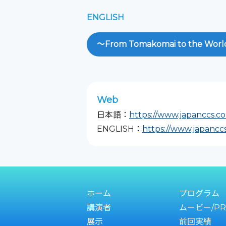
ENGLISH
～From Tomakomai to the Worl
Web
日本語：
https://www.japanccs.c
ENGLISH：
https://www.japancc
ホーム
プログラム
講演者
ムービー/PR
展示
前回実績