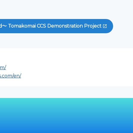
d～ Tomakomai CCS Demonstration Project
om/
s.com/en/