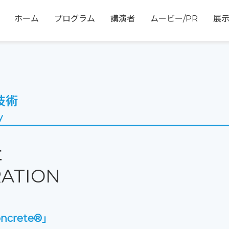
ホーム
プログラム
講演者
ムービー/PR
展
技術
y
社
RATION
crete®」