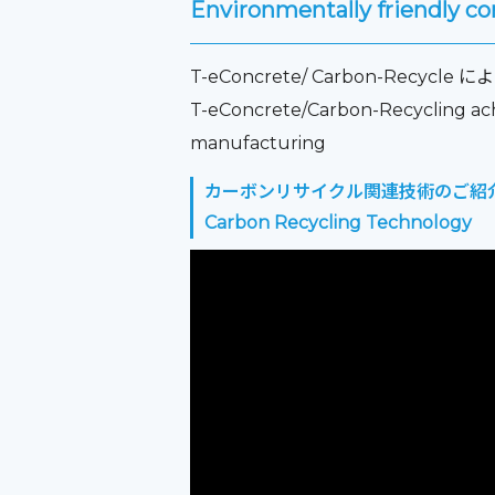
Environmentally friendly c
T-eConcrete/ Carbon-Recy
T-eConcrete/Carbon-Recycling ach
manufacturing
カーボンリサイクル関連技術のご紹
Carbon Recycling Technology