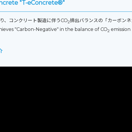
oncrete "T-eConcrete®"
cle により、コンクリート製造に伴うCO
排出バランスの「カーボンネ
2
ieves "Carbon-Negative" in the balance of CO
emission 
2
介