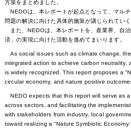
方策をまとめました。
NEDOは、本レポートが起点となって、マル
問題の解決に向けた具体的施策が講じられてい
また、NEDOは、本レポートを、産業界、自
済」の実現に向けた活動を進めてまいります。
As social issues such as climate change, the 
integrated action to achieve carbon neutrality,
is widely recognized. This report proposes a "
circular economy, and nature positive outcomes,
NEDO expects that this report will serve as a
across sectors, and facilitating the implement
with stakeholders from industry, local governm
toward realizing a "Nature Symbiotic Economy.