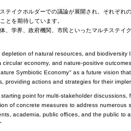
チステイクホルダーでの議論が展開され、それぞれ
くことを期待しています。
治体、学界、政府機関、市民といったマルチステイ
depletion of natural resources, and biodiversity
 a circular economy, and nature-positive outcome
Nature Symbiotic Economy" as a future vision that
 providing actions and strategies for their imple
 starting point for multi-stakeholder discussion
ation of concrete measures to address numerous s
ents, academia, public offices, and the public to
"