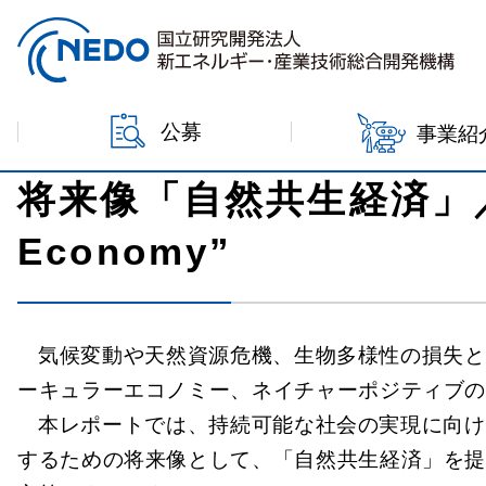
本文へジャンプ
ホーム
メディア
TSCの成果発信
『TSC Foresi
公募
事業紹
将来像「自然共生経済」／TSC 
Economy”
気候変動や天然資源危機、生物多様性の損失と
ーキュラーエコノミー、ネイチャーポジティブ
本レポートでは、持続可能な社会の実現に向け
するための将来像として、「自然共生経済」を