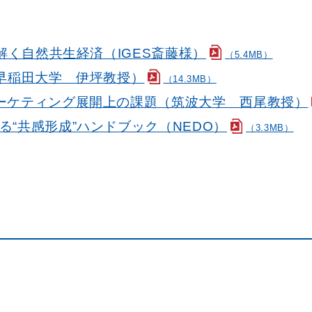
解く自然共生経済（IGES斎藤様）
（5.4MB）
早稲田大学 伊坪教授）
（14.3MB）
ーケティング展開上の課題（筑波大学 西尾教授）
“共感形成”ハンドブック（NEDO）
（3.3MB）