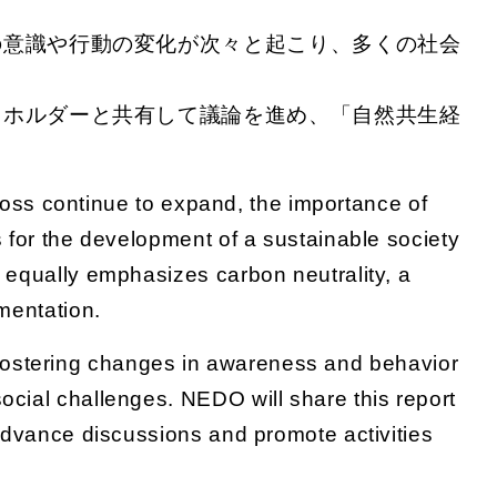
の意識や行動の変化が次々と起こり、多くの社会
クホルダーと共有して議論を進め、「自然共生経
 loss continue to expand, the importance of
s for the development of a sustainable society
 equally emphasizes carbon neutrality, a
mentation.
s, fostering changes in awareness and behavior
ocial challenges. NEDO will share this report
 advance discussions and promote activities