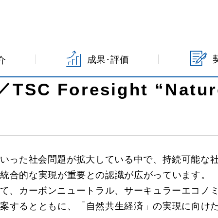
ght』 TSCが描く将来像
将来像「自然共生経済」／TSC Foresight “Natur
成果･評価
介
Foresight “Nature 
いった社会問題が拡大している中で、持続可能な
の統合的な実現が重要との認識が広がっています。
て、カーボンニュートラル、サーキュラーエコノ
提案するとともに、「自然共生経済」の実現に向け