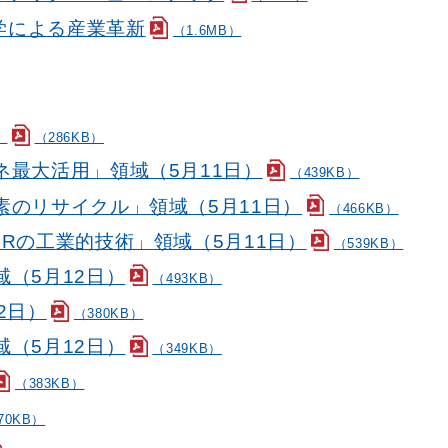
 数理科学による産業革新
（1.6MB）
）
（286KB）
最大活用」領域（5月11日）
（439KB）
素のリサイクル」領域（5月11日）
（466KB）
Rの工業的技術」領域（5月11日）
（539KB）
（5月12日）
（493KB）
2日）
（380KB）
（5月12日）
（349KB）
（383KB）
70KB）