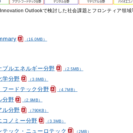
Innovation Outlookで検討した社会課題とフロンティア領域
ummary
（16.0MB）
 サステナブルエネルギー分野
（2.5MB）
境・化学分野
（3.8MB）
 アグリ・フードテック分野
（4.7MB）
タル分野
（2.9MB）
テリアル分野
（790KB）
バイオエコノミー分野
（3.3MB）
版 ブレインテック・ニューロテック
（2MB）