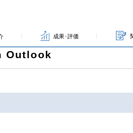
の活動：Innovation Outlook
成果･評価
介
 Outlook