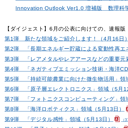
Innovation Outlook Ver1.0 増補版
【ダイジェスト】6月の公表に向けての、速報版
第1弾 新たな領域をご紹介します！（4月16日
第2弾 「長期エネルギー貯蔵による変動性再エネ
第3弾 「レアメタルやレアアースなどの重要元
第4弾 「ネガティブエミッション技術・海洋CD
第5弾 「持続可能農業に向けた微生物活用」領域
第6弾 「原子層エレクトロニクス」領域（5月1
第7弾 「フォトニクスコンピューティング」領域
第8弾 「海洋ロボティクス」領域（5月13日）
第9弾 「デジタル感性」領域（5月13日）
（3