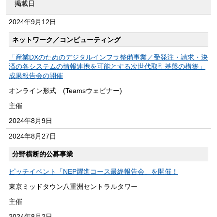
掲載日
2024年
9月12日
ネットワーク／コンピューティング
「産業DXのためのデジタルインフラ整備事業／受発注・請求・決
済の各システムの情報連携を可能とする次世代取引基盤の構築」
成果報告会の開催
オンライン形式 (Teamsウェビナー)
主催
2024年
8月9日
2024年
8月27日
分野横断的公募事業
ピッチイベント「NEP躍進コース最終報告会」を開催！
東京ミッドタウン八重洲セントラルタワー
主催
2024年
8月2日