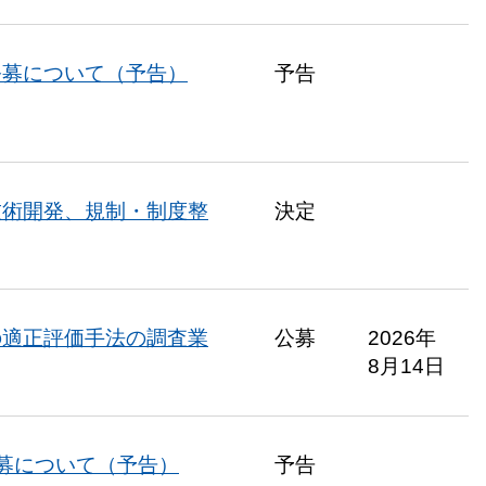
公募について（予告）
予告
技術開発、規制・制度整
決定
の適正評価手法の調査業
公募
2026年
8月14日
募について（予告）
予告