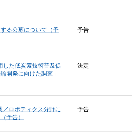
関する公募について（予
予告
活用した低炭素技術普及促
決定
法論開発に向けた調査」
業／ロボティクス分野に
予告
て（予告）