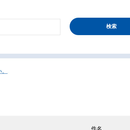
い。
件名