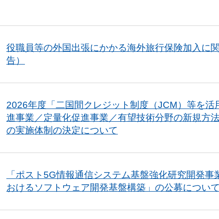
役職員等の外国出張にかかる海外旅行保険加入に
告）
2026年度「二国間クレジット制度（JCM）等を
進事業／定量化促進事業／有望技術分野の新規方
の実施体制の決定について
「ポスト5G情報通信システム基盤強化研究開発事
おけるソフトウェア開発基盤構築」の公募につい