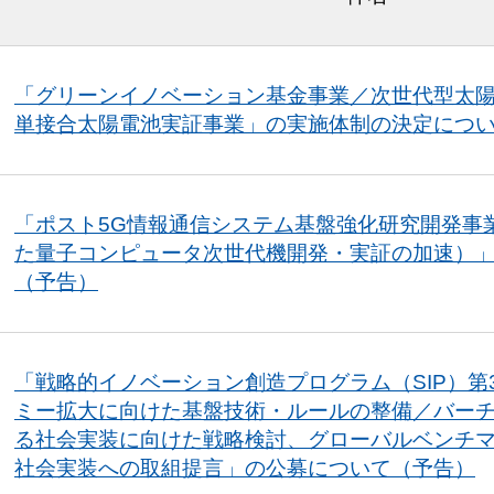
「グリーンイノベーション基金事業／次世代型太
単接合太陽電池実証事業」の実施体制の決定につ
「ポスト5G情報通信システム基盤強化研究開発事
た量子コンピュータ次世代機開発・実証の加速）
（予告）
「戦略的イノベーション創造プログラム（SIP）第
ミー拡大に向けた基盤技術・ルールの整備／バー
る社会実装に向けた戦略検討、グローバルベンチ
社会実装への取組提言」の公募について（予告）