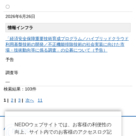
〇
2026年
6月26日
情報インフラ
「経済安全保障重要技術育成プログラム／ハイブリッドクラウド
利用基盤技術の開発／不正機能排除技術の社会実装に向けた市
場・技術動向等に係る調査」の公募について（予告）
予告
調査等
―
検索結果：103件
1 |
2
|
3
|
次へ
11
NEDOウェブサイトでは、お客様の利便性の
向上、サイト内でのお客様のアクセスログ記