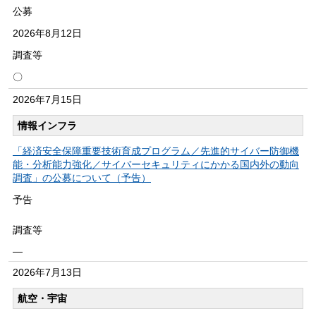
公募
2026年
8月12日
調査等
〇
2026年
7月15日
情報インフラ
「経済安全保障重要技術育成プログラム／先進的サイバー防御機
能・分析能力強化／サイバーセキュリティにかかる国内外の動向
調査」の公募について（予告）
予告
調査等
―
2026年
7月13日
航空・宇宙