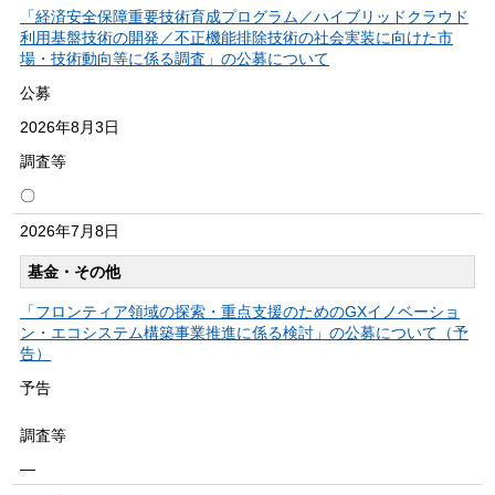
「経済安全保障重要技術育成プログラム／ハイブリッドクラウド
利用基盤技術の開発／不正機能排除技術の社会実装に向けた市
場・技術動向等に係る調査」の公募について
公募
2026年
8月3日
調査等
〇
2026年
7月8日
基金・その他
「フロンティア領域の探索・重点支援のためのGXイノベーショ
ン・エコシステム構築事業推進に係る検討」の公募について（予
告）
予告
調査等
―