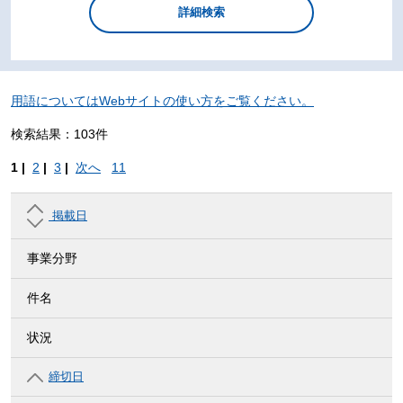
用語についてはWebサイトの使い方をご覧ください。
検索結果：103件
1 |
2
|
3
|
次へ
11
掲載日
事業分野
件名
状況
締切日