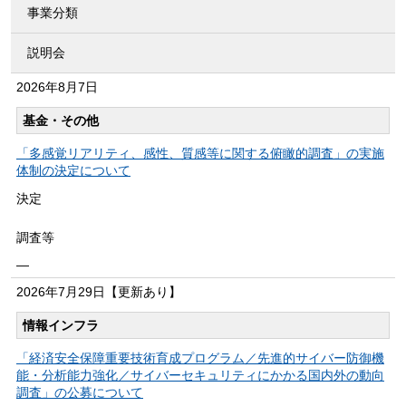
事業分類
説明会
2026年
8月7日
基金・その他
「多感覚リアリティ、感性、質感等に関する俯瞰的調査」の実施
体制の決定について
決定
調査等
―
2026年
7月29日
【更新あり】
情報インフラ
「経済安全保障重要技術育成プログラム／先進的サイバー防御機
能・分析能力強化／サイバーセキュリティにかかる国内外の動向
調査」の公募について