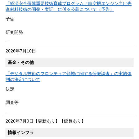
「経済安全保障重要技術育成プログラム／航空機エンジン向け先
進材料技術の開発・実証」に係る公募について（予告）
予告
研究開発
―
2026年
7月10日
基金・その他
「デジタル技術のフロンティア領域に関する俯瞰調査」の実施体
制の決定について
決定
調査等
―
2026年
7月9日
【更新あり】【延長あり】
情報インフラ