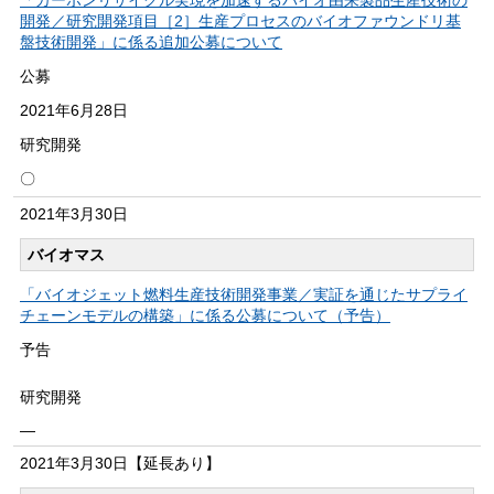
「カーボンリサイクル実現を加速するバイオ由来製品生産技術の
開発／研究開発項目［2］生産プロセスのバイオファウンドリ基
盤技術開発」に係る追加公募について
公募
2021年
6月28日
研究開発
〇
2021年
3月30日
バイオマス
「バイオジェット燃料生産技術開発事業／実証を通じたサプライ
チェーンモデルの構築」に係る公募について（予告）
予告
研究開発
―
2021年
3月30日
【延長あり】