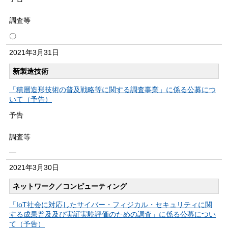
調査等
〇
2021年
3月31日
新製造技術
「積層造形技術の普及戦略等に関する調査事業」に係る公募につ
いて（予告）
予告
調査等
―
2021年
3月30日
ネットワーク／コンピューティング
「IoT社会に対応したサイバー・フィジカル・セキュリティに関
する成果普及及び実証実験評価のための調査」に係る公募につい
て（予告）