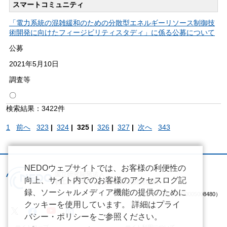
スマートコミュニティ
「電力系統の混雑緩和のための分散型エネルギーリソース制御技
術開発に向けたフィージビリティスタディ」に係る公募について
公募
2021年
5月10日
調査等
〇
検索結果：3422件
1
前へ
323
|
324
|
325 |
326
|
327
|
次へ
343
NEDOウェブサイトでは、お客様の利便性の
向上、サイト内でのお客様のアクセスログ記
録、ソーシャルメディア機能の提供のために
（法人番号 2020005008480）
クッキーを使用しています。 詳細はプライ
バシー・ポリシーをご参照ください。
サイトマップ
サイト利用について