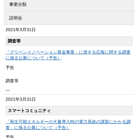
事業分類
説明会
2021年
3月31日
調査等
「グリーンイノベーション基金事業」に資する広報に関する調査
に係る公募について（予告）
予告
調査等
―
2021年
3月31日
スマートコミュニティ
「再生可能エネルギーの大量導入時の電力系統の課題にかかる調
査」に係る公募について（予告）
予告