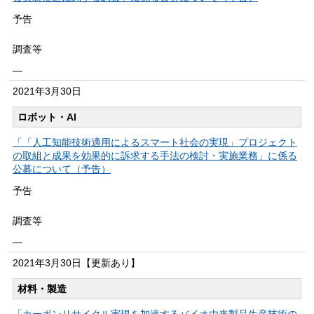
予告
調査等
―
2021年
3月30日
ロボット・AI
「「人工知能技術適用によるスマート社会の実現」プロジェクト
の取組と成果を効果的に訴求する手法の検討・実施業務」に係る
公募について（予告）
予告
調査等
―
2021年
3月30日
【更新あり】
材料・製造