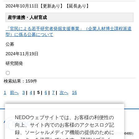
2024年
10月11日
【更新あり】【延長あり】
産学連携・人材育成
「官民による若手研究者発掘支援事業」（企業人材博士課程派遣
型）に係る公募について
公募
2024年
11月19日
研究開発
〇
検索結果：159件
1
前へ
3
|
4
|
5 |
6
|
7
|
次へ
16
NEDOウェブサイトでは、お客様の利便性の
向上、サイト内でのお客様のアクセスログ記
録、ソーシャルメディア機能の提供のために
（法人番号 2020005008480）