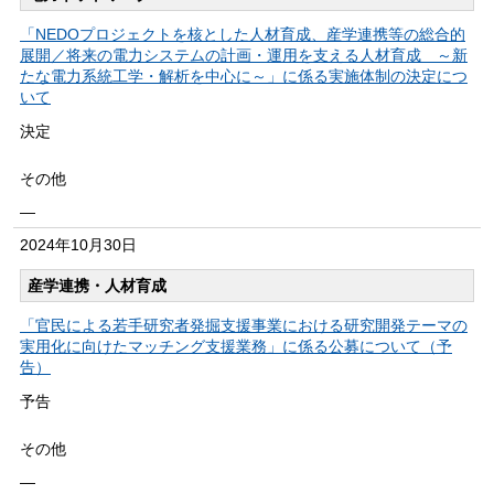
「NEDOプロジェクトを核とした人材育成、産学連携等の総合的
展開／将来の電力システムの計画・運用を支える人材育成 ～新
たな電力系統工学・解析を中心に～」に係る実施体制の決定につ
いて
決定
その他
―
2024年
10月30日
産学連携・人材育成
「官民による若手研究者発掘支援事業における研究開発テーマの
実用化に向けたマッチング支援業務」に係る公募について（予
告）
予告
その他
―