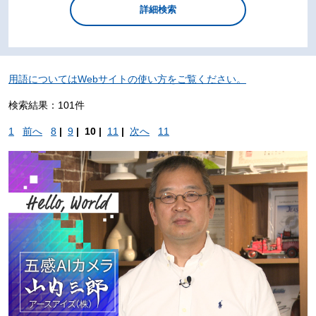
用語についてはWebサイトの使い方をご覧ください。
検索結果：101件
1
前へ
8
|
9
|
10 |
11
|
次へ
11