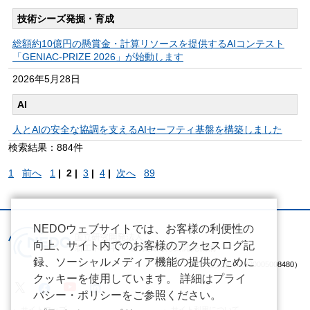
技術シーズ発掘・育成
総額約10億円の懸賞金・計算リソースを提供するAIコンテスト
「GENIAC-PRIZE 2026」が始動します
2026年
5月28日
AI
人とAIの安全な協調を支えるAIセーフティ基盤を構築しました
検索結果：884件
1
前へ
1
|
2 |
3
|
4
|
次へ
89
NEDOウェブサイトでは、お客様の利便性の
向上、サイト内でのお客様のアクセスログ記
録、ソーシャルメディア機能の提供のために
（法人番号 2020005008480）
クッキーを使用しています。 詳細はプライ
バシー・ポリシーをご参照ください。
サイトマップ
サイト利用について