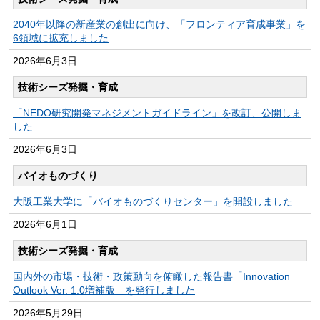
2040年以降の新産業の創出に向け、「フロンティア育成事業」を
6領域に拡充しました
2026年
6月3日
技術シーズ発掘・育成
「NEDO研究開発マネジメントガイドライン」を改訂、公開しま
した
2026年
6月3日
バイオものづくり
大阪工業大学に「バイオものづくりセンター」を開設しました
2026年
6月1日
技術シーズ発掘・育成
国内外の市場・技術・政策動向を俯瞰した報告書「Innovation
Outlook Ver. 1.0増補版」を発行しました
2026年
5月29日