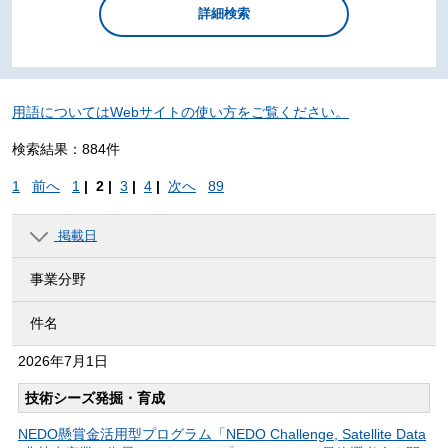
用語についてはWebサイトの使い方をご覧ください。
検索結果：884件
1
前へ
1
|
2 |
3
|
4
|
次へ
89
掲載日
事業分野
件名
2026年
7月1日
技術シーズ発掘・育成
NEDO懸賞金活用型プログラム「NEDO Challenge, Satellite Data