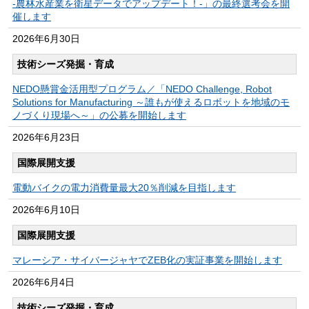
-農林水産業を衛星データでアップデート！-」の最終選考会を開
催します
2026年
6月30日
技術シーズ発掘・育成
NEDO懸賞金活用型プログラム／「NEDO Challenge, Robot
Solutions for Manufacturing ～誰もが使えるロボットを地域のモ
ノづくり現場へ～」の公募を開始します
2026年
6月23日
国際展開支援
電動バイクの電力消費量最大20％削減を目指します
2026年
6月10日
国際展開支援
マレーシア・サイバージャヤでZEB化の実証事業を開始します
2026年
6月4日
技術シーズ発掘・育成