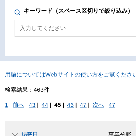
キーワード（スペース区切りで絞り込み）
用語についてはWebサイトの使い方をご覧くださ
検索結果：463件
1
前へ
43
|
44
|
45 |
46
|
47
|
次へ
47
掲載日
事業分野