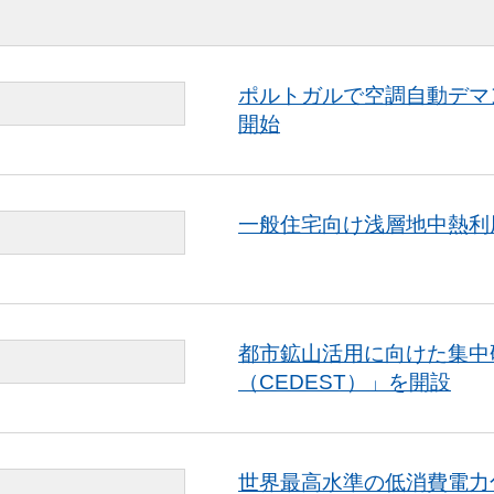
ポルトガルで空調自動デマ
開始
一般住宅向け浅層地中熱利
都市鉱山活用に向けた集中
（CEDEST）」を開設
世界最高水準の低消費電力