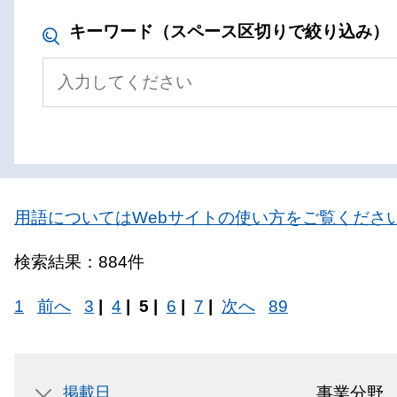
キーワード（スペース区切りで絞り込み）
用語についてはWebサイトの使い方をご覧くださ
検索結果：884件
1
前へ
3
|
4
|
5 |
6
|
7
|
次へ
89
掲載日
事業分野