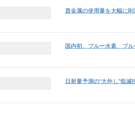
貴金属の使用量を大幅に削
国内初、ブルー水素、ブル
日射量予測の“大外し”低減