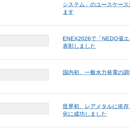
システム」のユースケース
ます
ENEX2026で「NED
表彰しました
国内初、一般水力発電の調
世界初、レアメタルに依存
化に成功しました