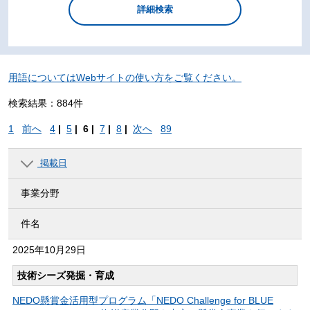
用語についてはWebサイトの使い方をご覧ください。
検索結果：884件
1
前へ
4
|
5
|
6 |
7
|
8
|
次へ
89
掲載日
事業分野
件名
2025年
10月29日
技術シーズ発掘・育成
NEDO懸賞金活用型プログラム「NEDO Challenge for BLUE