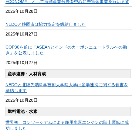
ECONOMY」として海洋産業分野を中心に懸賞金事業を行います
2025年
10月28日
NEDOと静岡市は協力協定を締結しました
2025年
10月27日
COP30を前に「ASEANとインドのカーボンニュートラルへの動
き」を公表しました
2025年
10月27日
産学連携・人材育成
NEDOと北陸先端科学技術大学院大学は産学連携に関する覚書を
締結します
2025年
10月20日
燃料電池・水素
世界初、コンソーシアムによる舶用水素エンジンの陸上運転に成
功しました