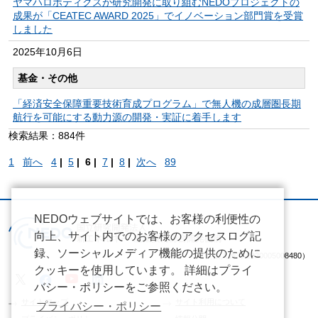
ヤマハロボティクスが研究開発に取り組むNEDOプロジェクトの
成果が「CEATEC AWARD 2025」でイノベーション部門賞を受賞
しました
2025年
10月6日
基金・その他
「経済安全保障重要技術育成プログラム」で無人機の成層圏長期
航行を可能にする動力源の開発・実証に着手します
検索結果：884件
1
前へ
4
|
5
|
6 |
7
|
8
|
次へ
89
NEDOウェブサイトでは、お客様の利便性の
向上、サイト内でのお客様のアクセスログ記
録、ソーシャルメディア機能の提供のために
（法人番号 2020005008480）
クッキーを使用しています。 詳細はプライ
バシー・ポリシーをご参照ください。
サイトマップ
サイト利用について
プライバシー・ポリシー