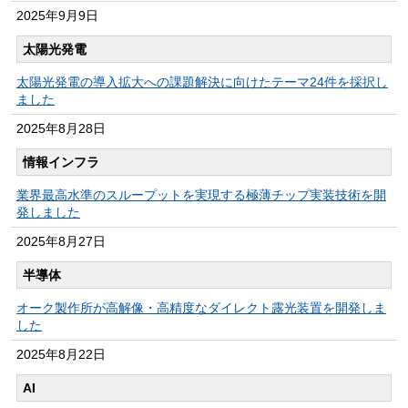
2025年
9月9日
太陽光発電
太陽光発電の導入拡大への課題解決に向けたテーマ24件を採択し
ました
2025年
8月28日
情報インフラ
業界最高水準のスループットを実現する極薄チップ実装技術を開
発しました
2025年
8月27日
半導体
オーク製作所が高解像・高精度なダイレクト露光装置を開発しま
した
2025年
8月22日
AI