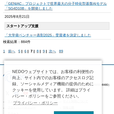
「GENIAC」プロジェクトで世界最大の分子特化型基盤AIモデル
「SG4D10B」を開発しました
2025年
8月21日
スタートアップ支援
「大学発ベンチャー表彰2025」受賞者を決定しました
検索結果：884件
1
前へ
5
|
6
|
7 |
8
|
9
|
次へ
89
NEDOウェブサイトでは、お客様の利便性の
向上、サイト内でのお客様のアクセスログ記
録、ソーシャルメディア機能の提供のために
（法人番号 2020005008480）
クッキーを使用しています。 詳細はプライ
バシー・ポリシーをご参照ください。
サイトマップ
サイト利用について
プライバシー・ポリシー
プライバシーポリシー
情報公開
アクセス