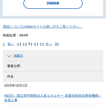
用語についてはWebサイトの使い方をご覧ください。
検索結果：884件
1
前へ
5
|
6
|
7 |
8
|
9
|
次へ
89
掲載日
事業分野
件名
2025年
10月1日
NEDO（国立研究開発法人新エネルギー･産業技術総合開発機構）
役員人事