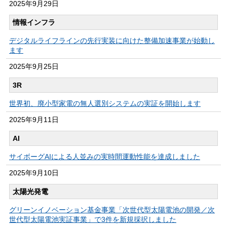
2025年
9月29日
情報インフラ
デジタルライフラインの先行実装に向けた整備加速事業が始動し
ます
2025年
9月25日
3R
世界初、廃小型家電の無人選別システムの実証を開始します
2025年
9月11日
AI
サイボーグAIによる人並みの実時間運動性能を達成しました
2025年
9月10日
太陽光発電
グリーンイノベーション基金事業「次世代型太陽電池の開発／次
世代型太陽電池実証事業」で3件を新規採択しました