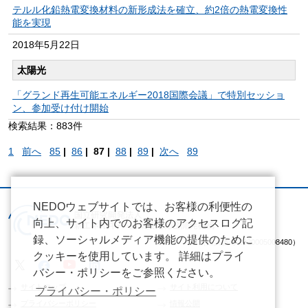
テルル化鉛熱電変換材料の新形成法を確立、約2倍の熱電変換性
能を実現
2018年
5月22日
太陽光
「グランド再生可能エネルギー2018国際会議」で特別セッショ
ン、参加受け付け開始
検索結果：883件
1
前へ
85
|
86
|
87 |
88
|
89
|
次へ
89
NEDOウェブサイトでは、お客様の利便性の
向上、サイト内でのお客様のアクセスログ記
録、ソーシャルメディア機能の提供のために
（法人番号 2020005008480）
クッキーを使用しています。 詳細はプライ
バシー・ポリシーをご参照ください。
サイトマップ
サイト利用について
プライバシー・ポリシー
プライバシーポリシー
情報公開