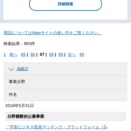
用語についてはWebサイトの使い方をご覧ください。
検索結果：883件
1
前へ
85
|
86
|
87 |
88
|
89
|
次へ
89
掲載日
事業分野
件名
2018年
5月31日
分野横断的公募事業
「宇宙ビジネス投資マッチング・プラットフォーム（S-