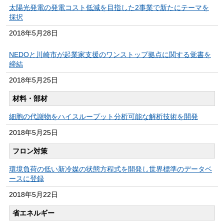
太陽光発電の発電コスト低減を目指した2事業で新たにテーマを
採択
2018年
5月28日
NEDOと川崎市が起業家支援のワンストップ拠点に関する覚書を
締結
2018年
5月25日
材料・部材
細胞の代謝物をハイスループット分析可能な解析技術を開発
2018年
5月25日
フロン対策
環境負荷の低い新冷媒の状態方程式を開発し世界標準のデータベ
ースに登録
2018年
5月22日
省エネルギー