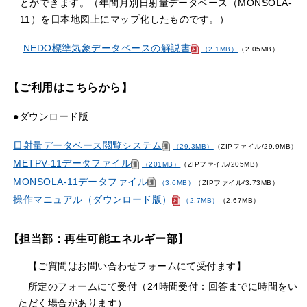
とができます。（年間月別日射量データベース（MONSOLA-
11）を日本地図上にマップ化したものです。）
NEDO標準気象データベースの解説書
（2.1MB）
（2.05MB）
【ご利用はこちらから】
●ダウンロード版
日射量データベース閲覧システム
（29.3MB）
（ZIPファイル/29.9MB）
METPV-11データファイル
（201MB）
（ZIPファイル/205MB）
MONSOLA-11データファイル
（3.6MB）
（ZIPファイル/3.73MB）
操作マニュアル（ダウンロード版）
（2.7MB）
（2.67MB）
【担当部：再生可能エネルギー部】
【ご質問はお問い合わせフォームにて受付ます】
所定のフォームにて受付（24時間受付：回答までに時間をい
ただく場合があります）