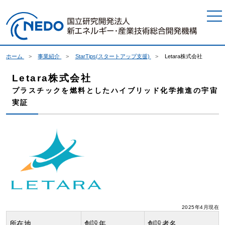
本文へジャンプ
ホーム
事業紹介
StarTips(スタートアップ支援)
Letara株式会社
Letara株式会社
プラスチックを燃料としたハイブリッド化学推進の宇宙
実証
2025年4月現在
所在地
創設年
創設者名