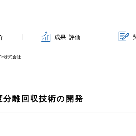
成果･評価
介
STie株式会社
度分離回収技術の開発