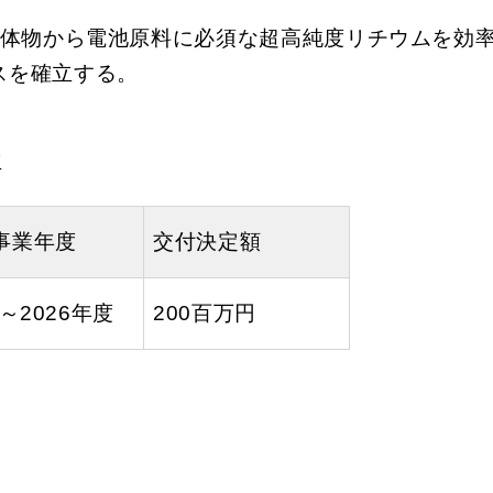
体物から電池原料に必須な超高純度リチウムを効
スを確立する。
立
事業年度
交付決定額
5～2026年度
200百万円