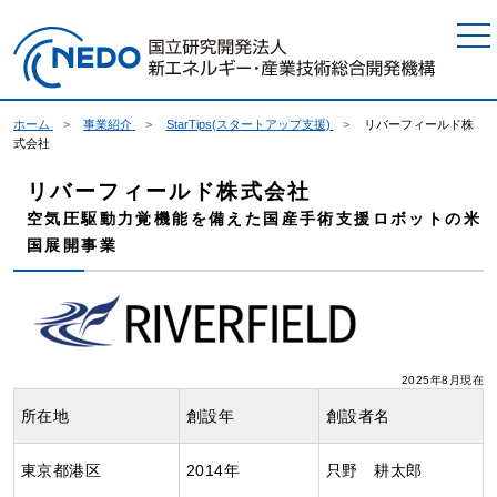
本文へジャンプ
ホーム
事業紹介
StarTips(スタートアップ支援)
リバーフィールド株
式会社
リバーフィールド株式会社
空気圧駆動力覚機能を備えた国産手術支援ロボットの米
国展開事業
2025年8月現在
所在地
創設年
創設者名
東京都港区
2014年
只野 耕太郎