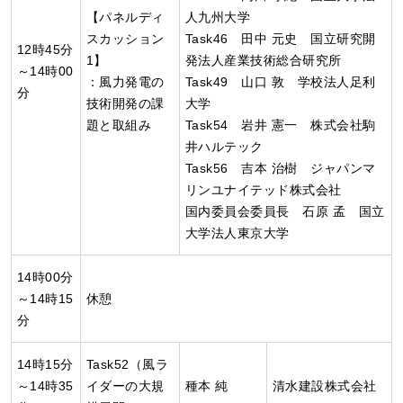
【パネルディ
人九州大学
スカッション
Task46 田中 元史 国立研究開
12時45分
1】
発法人産業技術総合研究所
～14時00
：風力発電の
Task49 山口 敦 学校法人足利
分
技術開発の課
大学
題と取組み
Task54 岩井 憲一 株式会社駒
井ハルテック
Task56 吉本 治樹 ジャパンマ
リンユナイテッド株式会社
国内委員会委員長 石原 孟 国立
大学法人東京大学
14時00分
～14時15
休憩
分
14時15分
Task52（風ラ
～14時35
イダーの大規
種本 純
清水建設株式会社