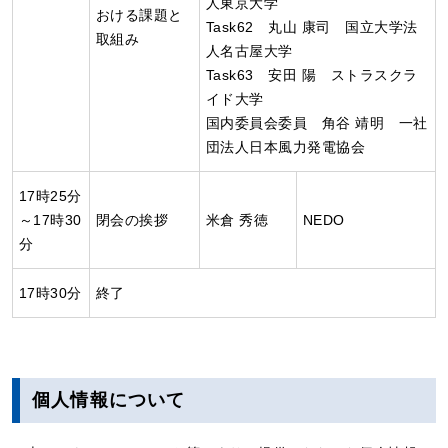
人東京大学
おける課題と
Task62 丸山 康司 国立大学法
取組み
人名古屋大学
Task63 安田 陽 ストラスクラ
イド大学
国内委員会委員 角谷 靖明 一社
団法人日本風力発電協会
17時25分
～17時30
閉会の挨拶
米倉 秀徳
NEDO
分
17時30分
終了
個人情報について