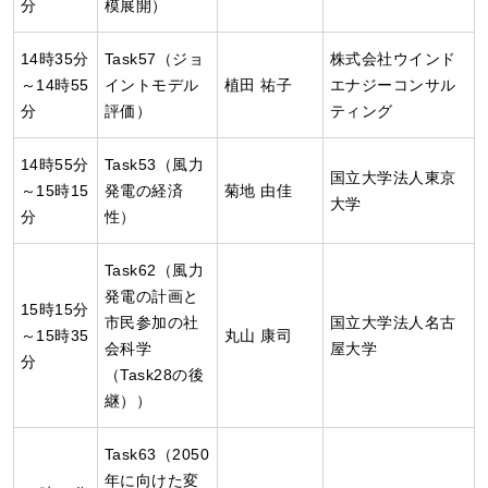
分
模展開）
14時35分
Task57（ジョ
株式会社ウインド
～14時55
イントモデル
植田 祐子
エナジーコンサル
分
評価）
ティング
14時55分
Task53（風力
国立大学法人東京
～15時15
発電の経済
菊地 由佳
大学
分
性）
Task62（風力
発電の計画と
15時15分
市民参加の社
国立大学法人名古
～15時35
丸山 康司
会科学
屋大学
分
（Task28の後
継））
Task63（2050
年に向けた変