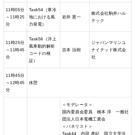
11時05分
Task54（寒冷
株式会社駒井ハル
～11時25
地における風
岩井 憲一
テック
分
力発電）
Task56（洋上
11時25分
ジャパンマリンユ
風車動的解析
～11時45
吉本 治樹
ナイテッド株式会
コードの検
分
社
証）
11時45分
～12時45
休憩
分
＜モデレータ＞
国内委員会委員 橋本 淳 一般社
団法人日本電機工業会
＜パネリスト＞
Task44 内田 孝紀 国立大学法