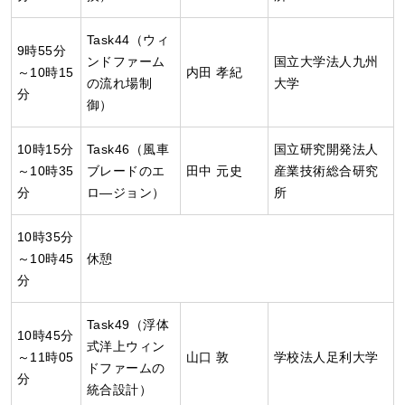
Task44（ウィ
9時55分
ンドファーム
国立大学法人九州
～10時15
内田 孝紀
の流れ場制
大学
分
御）
10時15分
Task46（風車
国立研究開発法人
～10時35
ブレードのエ
田中 元史
産業技術総合研究
分
ロ―ジョン）
所
10時35分
～10時45
休憩
分
Task49（浮体
10時45分
式洋上ウィン
～11時05
山口 敦
学校法人足利大学
ドファームの
分
統合設計）