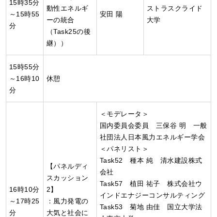
15時35分
動性エネルギ
ストラスクライド
～15時55
安田 陽
ーの統合
大学
分
（Task25の後
継））
15時55分
～16時10
休憩
分
＜モデレータ＞
国内委員会委員 三保谷 明 一般
社団法人日本風力エネルギー学会
＜パネリスト＞
Task52 種本 純 清水建設株式
【パネルディ
会社
スカッション
Task57 植田 祐子 株式会社ウ
16時10分
2】
インドエナジーコンサルティング
～17時25
：風力発電の
Task53 菊地 由佳 国立大学法
分
大気と社会に