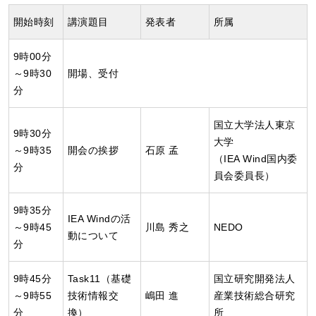
開始時刻
講演題目
発表者
所属
9時00分
～9時30
開場、受付
分
国立大学法人東京
9時30分
大学
～9時35
開会の挨拶
石原 孟
（IEA Wind国内委
分
員会委員長）
9時35分
IEA Windの活
～9時45
川島 秀之
NEDO
動について
分
9時45分
Task11（基礎
国立研究開発法人
～9時55
技術情報交
嶋田 進
産業技術総合研究
分
換）
所