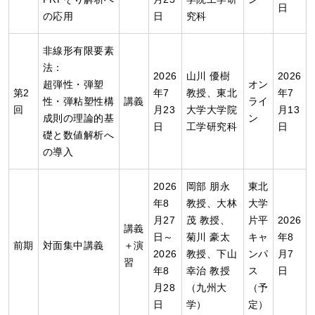
日
の応用
日
究科
非線形有限要素
法：
2026
山川 優樹
2026
超弾性・弾塑
オン
第2
年7
教授、東北
年7
性・弾粘塑性構
講義
ライ
回
月23
大学大学院
月13
成則の理論的基
ン
日
工学研究科
日
礎と数値解析へ
の導入
2026
岡部 朋永
東北
年8
教授、大林
大学
月27
茂 教授、
片平
2026
講義
日～
菊川 豪太
キャ
年8
前期
対面集中講義
＋演
2026
教授、下山
ンパ
月7
習
年8
幸治 教授
ス
日
月28
（九州大
（予
日
学）
定）