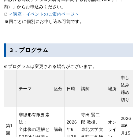
内）」からお申込みください。
＜講座・イベントのご案内ページ＞
回ごとに個別にお申し込み可能です。
3．プログラム
プログラムは変更される場合がございます。
申し
込み
テーマ
区分
日時
講師
場所
締め
切り
非線形有限要素
寺田 賢二
2026
法：
2026
郎 教授、
オン
第1
年6
全体像の理解と
講義
年6
東北大学大
ライ
回
月15
FRPそり解析へ
月25
学院工学研
ン