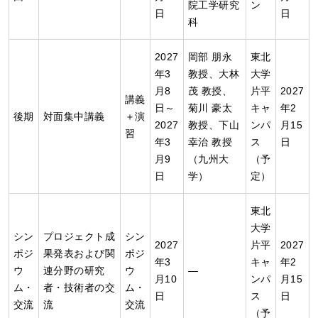
院工学研究
ン
日
日
科
2027
岡部 朋永
東北
年3
教授、大林
大学
月8
茂 教授、
片平
2027
講義
日～
菊川 豪太
キャ
年2
後期
対面集中講義
＋演
2027
教授、下山
ンパ
月15
習
年3
幸治 教授
ス
日
月9
（九州大
（予
日
学）
定）
東北
大学
シン
プロジェクト成
シン
2027
片平
2027
ポジ
果発表および関
ポジ
年3
キャ
年2
ウ
連分野の研究
ウ
―
月10
ンパ
月15
ム・
者・技術者の交
ム・
日
ス
日
交流
流
交流
（予