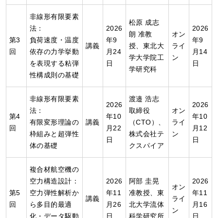
非線形有限要素
松原 成志
法：
2026
2026
朗 准教
オン
第3
負荷速度・温度
年9
年9
講義
授、東北大
ライ
回
依存の力学挙動
月24
月14
学大学院工
ン
を表現する粘弾
日
日
学研究科
性構成則の基礎
非線形有限要素
渡邉 浩志
2026
2026
法：
取締役
オン
第4
年10
年10
有限変形理論の
講義
（CTO）、
ライ
回
月22
月12
枠組みと超弾性
株式会社テ
ン
日
日
体の基礎
クスパイア
複合材航空機の
空力構造設計：
2026
阿部 圭晃
2026
オン
第5
空力弾性解析か
年11
准教授、東
年11
講義
ライ
回
ら多目的最適
月26
北大学流体
月16
ン
化・データ駆動
日
科学研究所
日