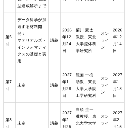
型連成解析まで
データ科学が加
速する材料開
2026
菊川 豪太
2026
発：
オン
第6
年12
教授、東北
年12
マテリアルズ・
講義
ライ
回
月24
大学流体科
月14
インフォマティ
ン
日
学研究所
日
クスの基礎と実
用
2027
龍薗 一樹
2027
オン
第7
年1
助教、東北
年1
未定
講義
ライ
回
月28
大学大学院
月18
ン
日
工学研究科
日
白須 圭一
2027
2027
准教授、東
オン
第8
年2
年2
未定
講義
北大学大学
ライ
回
月25
月15