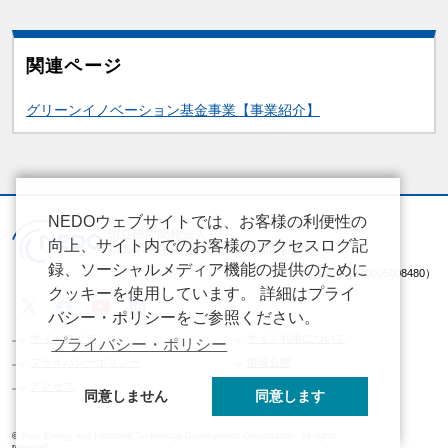
関連ページ
関連情報
グリーンイノベーション基金事業【事業紹介】
NEDOウェブサイトでは、お客様の利便性の
向上、サイト内でのお客様のアクセスログ記
録、ソーシャルメディア機能の提供のために
（法人番号 2020005008480）
クッキーを使用しています。 詳細はプライ
バシー・ポリシーをご参照ください。
サイトマップ
サイト利用について
プライバシー・ポリシー
プライバシーポリシー
情報公開
アクセス
同意しません
同意します
© New Energy and Industrial Technology Development Organization. All rights
reserved.