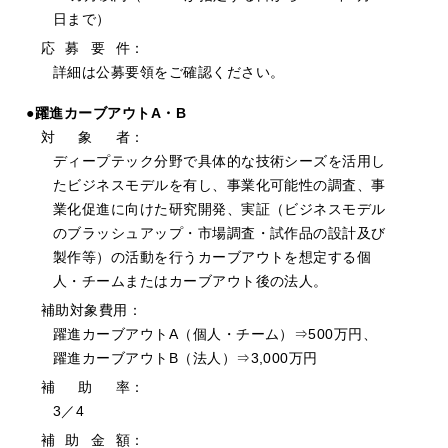
日まで）
応
募
要
件：
詳細は公募要領をご確認ください。
●躍進カーブアウトA・B
対
象
者：
ディープテック分野で具体的な技術シーズを活用し
たビジネスモデルを有し、事業化可能性の調査、事
業化促進に向けた研究開発、実証（ビジネスモデル
のブラッシュアップ・市場調査・試作品の設計及び
製作等）の活動を行うカーブアウトを想定する個
人・チームまたはカーブアウト後の法人。
補助対象費用：
躍進カーブアウトA（個人・チーム）⇒500万円、
躍進カーブアウトB（法人）⇒3,000万円
補
助
率：
3／4
補
助
金
額：