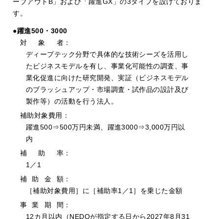
ーブアウトB」および「躍進GX」の3タイプを設けておりま
す。
●躍進500・3000
対
象
者：
ディープテック分野で具体的な技術シーズを活用し
たビジネスモデルを有し、事業化可能性の調査、事
業化促進に向けた研究開発、実証（ビジネスモデル
のブラッシュアップ・市場調査・試作品の設計及び
製作等）の活動を行う法人。
補助対象費用：
躍進500⇒500万円未満、躍進3000⇒3,000万円以
内
補
助
率：
1／1
補
助
金
額：
［補助対象費用］に［補助率1／1］を乗じた金額
事
業
期
間：
12カ月以内（NEDOが指定する日から2027年8月31