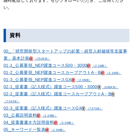
随時配信しております。ぜひフォローいただき、ご活用くださ
い。
資料
00_「研究開発型スタートアップの起業・経営人材確保等支援事
業」基本計画
（254KB）
01-1_公募要領_NEP躍進コース500・3000
（2.1MB）
01-2_公募要領_NEP躍進コースカーブアウトA・B
（2.1MB）
01-3_公募要領_NEP躍進コースGX
（2.0MB）
02-1_提案書（記入様式）躍進コース500・3000
（698KB）
02-2_提案書（記入様式）躍進コースカーブアウトA・B
（724KB）
02-3_提案書（記入様式）躍進コースGX
（737KB）
03_公募説明資料
（2.0MB）
04_提案書書き方説明資料
（3.0MB）
05_キーワード一覧表
（1.9MB）