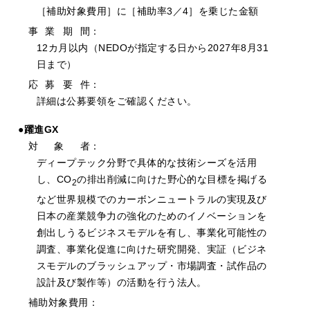
［補助対象費用］に［補助率3／4］を乗じた金額
事
業
期
間：
12カ月以内（NEDOが指定する日から2027年8月31
日まで）
応
募
要
件：
詳細は公募要領をご確認ください。
●躍進GX
対
象
者：
ディープテック分野で具体的な技術シーズを活用
し、CO
の排出削減に向けた野心的な目標を掲げる
2
など世界規模でのカーボンニュートラルの実現及び
日本の産業競争力の強化のためのイノベーションを
創出しうるビジネスモデルを有し、事業化可能性の
調査、事業化促進に向けた研究開発、実証（ビジネ
スモデルのブラッシュアップ・市場調査・試作品の
設計及び製作等）の活動を行う法人。
補助対象費用：