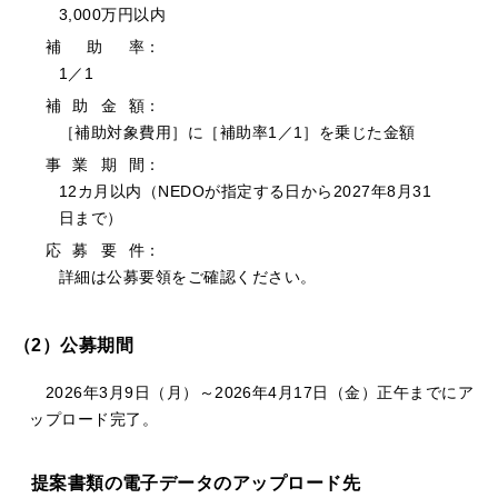
3,000万円以内
補
助
率：
1／1
補
助
金
額：
［補助対象費用］に［補助率1／1］を乗じた金額
事
業
期
間：
12カ月以内（NEDOが指定する日から2027年8月31
日まで）
応
募
要
件：
詳細は公募要領をご確認ください。
（2）公募期間
2026年3月9日（月）～2026年4月17日（金）正午までにア
ップロード完了。
提案書類の電子データのアップロード先