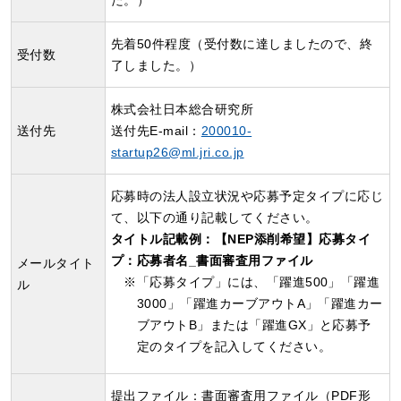
た。）
先着50件程度（受付数に達しましたので、終
受付数
了しました。）
株式会社日本総合研究所
送付先
送付先E-mail：
200010-
startup26@ml.jri.co.jp
応募時の法人設立状況や応募予定タイプに応じ
て、以下の通り記載してください。
タイトル記載例：【NEP添削希望】応募タイ
プ：応募者名_書面審査用ファイル
メールタイト
「応募タイプ」には、「躍進500」「躍進
ル
3000」「躍進カーブアウトA」「躍進カー
ブアウトB」または「躍進GX」と応募予
定のタイプを記入してください。
提出ファイル：書面審査用ファイル（PDF形