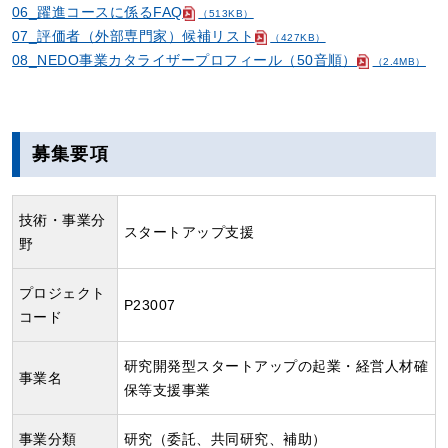
06_躍進コースに係るFAQ
（513KB）
07_評価者（外部専門家）候補リスト
（427KB）
08_NEDO事業カタライザープロフィール（50音順）
（2.4MB）
募集要項
技術・事業分
スタートアップ支援
野
プロジェクト
P23007
コード
研究開発型スタートアップの起業・経営人材確
事業名
保等支援事業
事業分類
研究（委託、共同研究、補助）