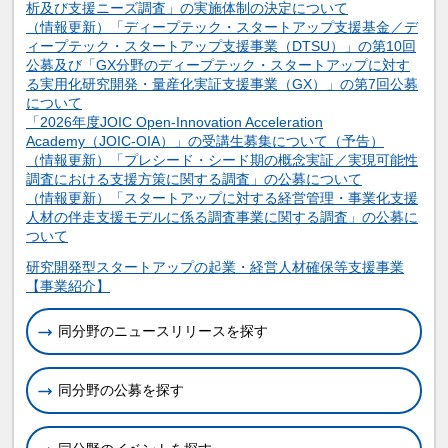
析及び支援ニーズ調査」の実施体制の決定について
（情報更新）「ディープテック・スタートアップ支援基金／デ
ィープテック・スタートアップ支援事業（DTSU）」の第10回
公募及び「GX分野のディープテック・スタートアップに対す
る実用化研究開発・量産化実証支援事業（GX）」の第7回公募
について
「2026年度JOIC Open-Innovation Acceleration
Academy（JOIC-OIA）」の受講生募集について（予告）
（情報更新）「プレシード・シード期の概念実証／実現可能性
調査における支援方策に関する調査」の公募について
（情報更新）「スタートアップに対する経営管理・事業化支援
人材の伴走支援モデルに係る調査事業に関する調査」の公募に
ついて
関連情報
研究開発型スタートアップの起業・経営人材確保等支援事業
【事業紹介】
同分野のニュースリリースを探す
同分野の公募を探す