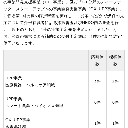
の事業開発支援事業（UPP事業）」及び「GX分野のディープテ
ック・スタートアップへの事業開発支援事業（GX_UPP事業）」
に係る第1回公募の採択審査を実施し、ご提案いただいた5件の提
案について外部有識者による採択審査及びNEDO内の審査を行
い、以下のとおり、4件の実施予定先を決定いたしました。な
お、今回の採択による補助金の交付予定額は、4件の合計で約97
億円となります。
応募件
採択件
数
数
UPP事業
4件
3件
医療機器・ヘルスケア領域
UPP事業
0件
0件
スマート農業・バイオマス領域
GX_UPP事業
1件
1件
蓄電池領域