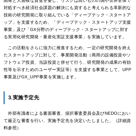
開発と大規模な資金を要し、リスクは高いものの国や世界全体で
対処すべき経済社会課題の解決にも資すると考えられる革新的な
技術の研究開発に取り組んでいる「ディープテック・スタートア
ップ」を支援するため、「ディープテック・スタートアップ支援
事業」及び「GX分野のディープテック・スタートアップに対す
る実用化研究開発・量産化実証支援事業」を実施しています。
この活動をさらに強力に推進するため、一定の研究開発を終え
たスタートアップに対して、事業開発活動（商用の設備投資やソ
フトウェア投資、当該投資と併せて行う、研究開発の成果の有効
性等を示すためのユーザー実証等）を支援する事業として、UPP
事業及びGX_UPP事業を実施します。
3.実施予定先
外部有識者による書面審査、採択審査委員会及びNEDOにおい
て厳正な審査を行い、実施予定先を決定いたしました。（詳細資
料参照）