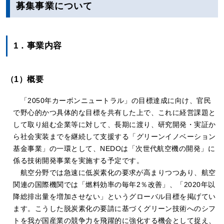
募集事業について
1．事業内容
（1）概要
「2050年カーボンニュートラル」の目標達成に向け、官民
で野心的かつ具体的な目標を共有した上で、これに経営課題と
して取り組む企業等に対して、長期に渡り、研究開発・実証か
ら社会実装までを継続して支援する「グリーンイノベーション
基金事業」の一環として、NEDOは「次世代航空機の開発」に
係る技術開発事業を実施する予定です。
航空分野では急速に低炭素化の要求が高まりつつあり、航空
関連の国際機関では「燃料効率の毎年2％改善」、「2020年以
降総排出量を増加させない」というグローバル目標を掲げてい
ます。こうした脱炭素化の要請に基づくグリーン技術へのシフ
トを我が国産業の競争力を飛躍的に強化する機会として捉え、