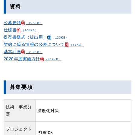
資料
公募要領
（225KB）
仕様書
（101KB）
提案書様式（提出用）
（123KB）
契約に係る情報の公表について
（61KB）
基本計画
（239KB）
2020年度実施方針
（407KB）
募集要項
技術・事業分
温暖化対策
野
プロジェクト
P18005