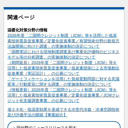
関連ページ
温暖化対策分野の情報
2026年度「二国間クレジット制度（JCM）等を活用した低炭
素技術普及促進事業／定量化促進事業／有望技術分野の新規方
法論開発に向けた調査」の実施体制の決定について
「国際実証における現地制度調査及び事業化評価時のビジネス
モデル等の分析調査」の実施体制の決定について
（期間延長）2026年度「二国間クレジット制度（JCM）等を
活用した低炭素技術普及促進事業／低炭素技術による市場創出
促進事業（実証設計）」の公募について
「ゲーミフィケーションを活用した気候変動問題に対する意識
変革／行動変容に関する調査」の実施体制の決定について
（情報更新）2026年度「二国間クレジット制度（JCM）等を
活用した低炭素技術普及促進事業／定量化促進事業／JCMクレ
ジット化支援調査事業」の公募について
関連情報
省エネ化・低温室効果を達成できる次世代冷媒・冷凍空調技術
及び評価手法の開発【事業紹介】
同分野のニュースリリースを探す