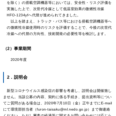
を除く）の搭載空調機器等においては、安全性・リスク評価を
実施した上で、次世代冷媒として低温室効果の微燃性冷媒
HFO-1234yfへ代替が進められてきました。
以上を踏まえ、トラック・バス等における搭載空調機器等へ
の微燃性冷媒使用時のリスクを評価することで、今後の次世代
冷媒への代替の方向性、技術開発の必要性等を検討します。
（2）事業期間
2020年度
2．説明会
新型コロナウイルス感染症の影響を考慮し、説明会は開催致し
ません。当該公募の内容、契約に係る手続き、提出資料等につい
てご質問がある場合は、2020年7月10日（金）正午までにE-mail
にて環境部担当者（furon-taisaku@ml.nedo.go.jp）まで御連絡
ください。ただし審査の経過等に関するお問い合わせには応じら