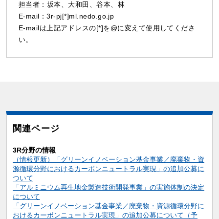
担当者：坂本、大和田、谷本、林
E-mail：3r-pj[*]ml.nedo.go.jp
E-mailは上記アドレスの[*]を@に変えて使用してくださ
い。
関連ページ
3R分野の情報
（情報更新）「グリーンイノベーション基金事業／廃棄物・資
源循環分野におけるカーボンニュートラル実現」の追加公募に
ついて
「アルミニウム再生地金製造技術開発事業」の実施体制の決定
について
「グリーンイノベーション基金事業／廃棄物・資源循環分野に
おけるカーボンニュートラル実現」の追加公募について（予