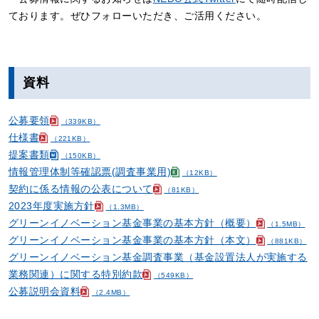
ております。ぜひフォローいただき、ご活用ください。
資料
公募要領
（339KB）
仕様書
（221KB）
提案書類
（150KB）
情報管理体制等確認票(調査事業用)
（12KB）
契約に係る情報の公表について
（81KB）
2023年度実施方針
（1.3MB）
グリーンイノベーション基金事業の基本方針（概要）
（1.5MB）
グリーンイノベーション基金事業の基本方針（本文）
（881KB）
グリーンイノベーション基金調査事業（基金設置法人が実施する
業務関連）に関する特別約款
（549KB）
公募説明会資料
（2.4MB）