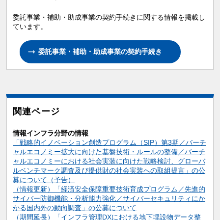
委託事業・補助・助成事業の契約手続きに関する情報を掲載し
ています。
委託事業・補助・助成事業の契約手続き
関連ページ
情報インフラ分野の情報
「戦略的イノベーション創造プログラム（SIP）第3期／バーチ
ャルエコノミー拡大に向けた基盤技術・ルールの整備／バーチ
ャルエコノミーにおける社会実装に向けた戦略検討、グローバ
ルベンチマーク調査及び提供財の社会実装への取組提言」の公
募について（予告）
（情報更新）「経済安全保障重要技術育成プログラム／先進的
サイバー防御機能・分析能力強化／サイバーセキュリティにか
かる国内外の動向調査」の公募について
（期間延長）「インフラ管理DXにおける地下埋設物データ整