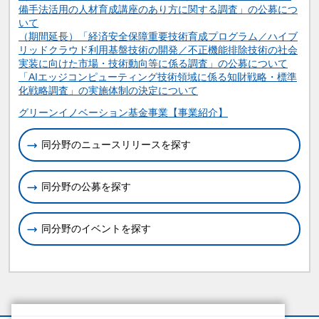
備手法活用の人材育成講座のあり方に関する調査」の公募につ
いて
（期間延長）「経済安全保障重要技術育成プログラム／ハイブ
リッドクラウド利用基盤技術の開発／不正機能排除技術の社会
実装に向けた市場・技術動向等に係る調査」の公募について
「AIエッジコンピューティング技術領域に係る知財戦略・標準
化戦略調査」の実施体制の決定について
関連情報
グリーンイノベーション基金事業【事業紹介】
同分野のニュースリリースを探す
同分野の公募を探す
同分野のイベントを探す