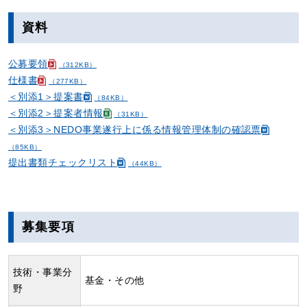
資料
公募要領
（312KB）
仕様書
（277KB）
＜別添1＞提案書
（84KB）
＜別添2＞提案者情報
（31KB）
＜別添3＞NEDO事業遂行上に係る情報管理体制の確認票
（85KB）
提出書類チェックリスト
（44KB）
募集要項
技術・事業分
基金・その他
野