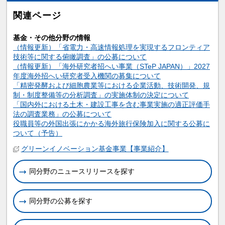
関連ページ
基金・その他分野の情報
（情報更新）「省電力・高速情報処理を実現するフロンティア
技術等に関する俯瞰調査」の公募について
（情報更新）「海外研究者招へい事業（STeP JAPAN）」2027
年度海外招へい研究者受入機関の募集について
「精密発酵および細胞農業等における企業活動、技術開発、規
制・制度整備等の分析調査」の実施体制の決定について
「国内外における土木・建設工事を含む事業実施の適正評価手
法の調査業務」の公募について
役職員等の外国出張にかかる海外旅行保険加入に関する公募に
ついて（予告）
関連情報
グリーンイノベーション基金事業【事業紹介】
同分野のニュースリリースを探す
同分野の公募を探す