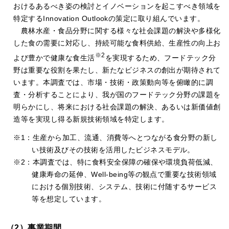
おけるあるべき姿の検討とイノベーションを起こすべき領域を
特定するInnovation Outlookの策定に取り組んでいます。
農林水産・食品分野に関する様々な社会課題の解決や多様化
した食の需要に対応し、持続可能な食料供給、生産性の向上お
※2
よび豊かで健康な食生活
を実現するため、フードテック分
野は重要な役割を果たし、新たなビジネスの創出が期待されて
います。本調査では、市場・技術・政策動向等を俯瞰的に調
査・分析することにより、我が国のフードテック分野の課題を
明らかにし、将来における社会課題の解決、あるいは新価値創
造等を実現し得る新規技術領域を特定します。
※1：生産から加工、流通、消費等へとつながる食分野の新し
い技術及びその技術を活用したビジネスモデル。
※2：本調査では、特に食料安全保障の確保や環境負荷低減、
健康寿命の延伸、Well-being等の観点で重要な技術領域
における個別技術、システム、技術に付随するサービス
等を想定しています。
（2）事業期間