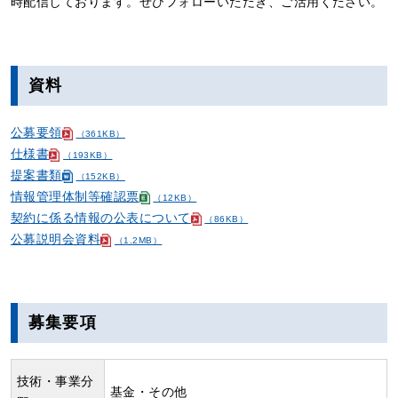
時配信しております。ぜひフォローいただき、ご活用ください。
資料
公募要領
（361KB）
仕様書
（193KB）
提案書類
（152KB）
情報管理体制等確認票
（12KB）
契約に係る情報の公表について
（86KB）
公募説明会資料
（1.2MB）
募集要項
技術・事業分
基金・その他