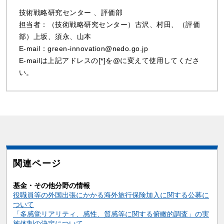
技術戦略研究センター 、評価部
担当者：（技術戦略研究センター）古沢、村田、（評価
部）上坂、須永、山本
E-mail：green-innovation@nedo.go.jp
E-mailは上記アドレスの[*]を@に変えて使用してくださ
い。
関連ページ
基金・その他分野の情報
役職員等の外国出張にかかる海外旅行保険加入に関する公募に
ついて
「多感覚リアリティ、感性、質感等に関する俯瞰的調査」の実
施体制の決定について