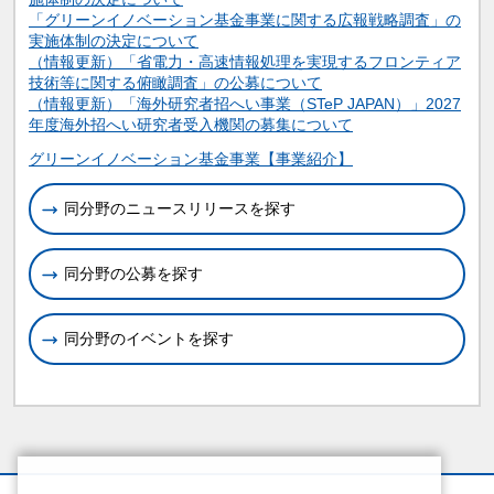
「グリーンイノベーション基金事業に関する広報戦略調査」の
実施体制の決定について
（情報更新）「省電力・高速情報処理を実現するフロンティア
技術等に関する俯瞰調査」の公募について
（情報更新）「海外研究者招へい事業（STeP JAPAN）」2027
年度海外招へい研究者受入機関の募集について
関連情報
グリーンイノベーション基金事業【事業紹介】
同分野のニュースリリースを探す
同分野の公募を探す
同分野のイベントを探す