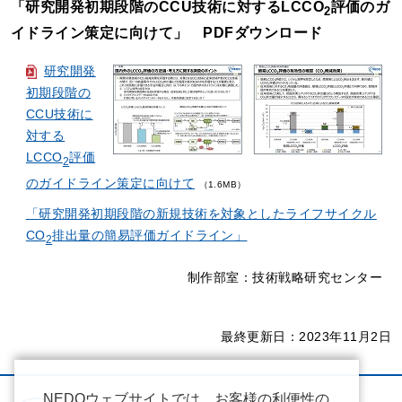
「研究開発初期段階のCCU技術に対するLCCO
評価のガ
2
イドライン策定に向けて」 PDFダウンロード
研究開発
初期段階の
CCU技術に
対する
LCCO
評価
2
のガイドライン策定に向けて
（1.6MB）
「研究開発初期段階の新規技術を対象としたライフサイクル
CO
排出量の簡易評価ガイドライン」
2
制作部室：技術戦略研究センター
最終更新日：2023年11月2日
NEDOウェブサイトでは、お客様の利便性の