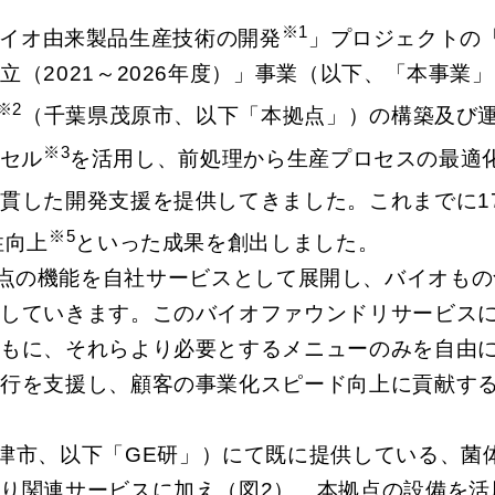
※1
バイオ由来製品生産技術の開発
」プロジェクトの
21～2026年度）」事業（以下、「本事業」）において、
※2
（千葉県茂原市、以下「本拠点」）の構築及び
※3
セル
を活用し、前処理から生産プロセスの最適
貫した開発支援を提供してきました。これまでに1
※5
性向上
といった成果を創出しました。
本拠点の機能を自社サービスとして展開し、バイオも
供していきます。このバイオファウンドリサービス
もに、それらより必要とするメニューのみを自由に
移行を支援し、顧客の事業化スピード向上に貢献す
千葉県木更津市、以下「GE研」）にて既に提供している
り関連サービスに加え（図2）、本拠点の設備を活用