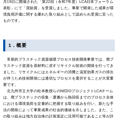
月19日に開催された「第22回（令和7年度）LCA日本フォーラム
表彰」にて「奨励賞」を受賞しました。事業で開発した成果が環
境負荷評価に関する優れた取り組みとして認められ受賞に至った
ものです。
1．概要
革新的プラスチック資源循環プロセス技術開発事業では、廃プ
ラスチック資源を原材料に戻すリサイクル技術の開発を行ってき
ました。リサイクルにはエネルギーの消費と温室効果ガスの排出
が伴うため技術開発には適切なプロセスを選択することが大変重
要です。
北九州市立大学の松本教授らのNEDOプロジェクトLCAチーム
は、廃プラスチックの収集・運搬から熱回収までのプロセス全体
における環境負荷を定量的に把握する取り組みを行い、新たな手
法の開発によって事業成果の社会的価値を示しました。また、こ
の取り組みは地方自治体の計画策定に活用可能であること等が評