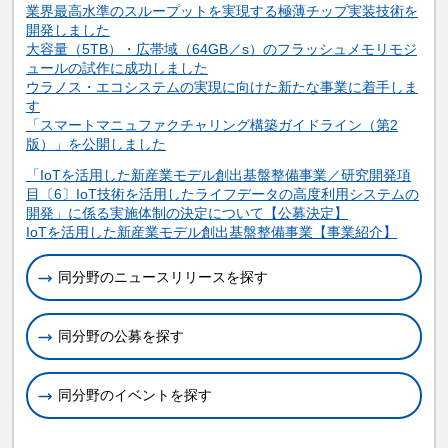
業界最高水準のスループットを実現する極薄チップ実装技術を
開発しました
大容量（5TB）・広帯域（64GB／s）のフラッシュメモリモジ
ュールの試作に成功しました
ウラノス・エコシステムの実現に向けた新たな事業に着手しま
す
「スマートマニュファクチャリング構築ガイドライン（第2
版）」を公開しました
関連情報
「IoTを活用した新産業モデル創出基盤整備事業／研究開発項
目〔6〕IoT技術を活用したライフデータの高度利用システムの
開発」に係る実施体制の決定について【公募決定】
IoTを活用した新産業モデル創出基盤整備事業【事業紹介】
同分野のニュースリリースを探す
同分野の公募を探す
同分野のイベントを探す