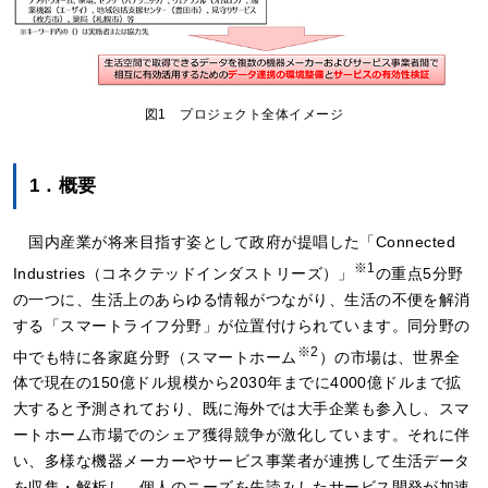
図1 プロジェクト全体イメージ
1．概要
国内産業が将来目指す姿として政府が提唱した「Connected
※1
Industries（コネクテッドインダストリーズ）」
の重点5分野
の一つに、生活上のあらゆる情報がつながり、生活の不便を解消
する「スマートライフ分野」が位置付けられています。同分野の
※2
中でも特に各家庭分野（スマートホーム
）の市場は、世界全
体で現在の150億ドル規模から2030年までに4000億ドルまで拡
大すると予測されており、既に海外では大手企業も参入し、スマ
ートホーム市場でのシェア獲得競争が激化しています。それに伴
い、多様な機器メーカーやサービス事業者が連携して生活データ
を収集・解析し、個人のニーズを先読みしたサービス開発が加速