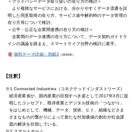
＜プライバシーデータ取り扱いの在り方の検討＞
より複雑なサービスにおける、分かりやすくデータ流通を説
明した同意取得の在り方、サービス途中解約時のデータ管理の
在り方等について検討。
＜公平・公正な企業間連携の在り方の検討＞
企業間のデータ連携の在り方について、データ契約ガイドラ
インの議論を踏まえ、スマートライフ分野の検討に着手。
個別テーマ詳細：別紙3
（488KB）
【注釈】
※1 Connected Industries（コネクテッドインダストリーズ）
経済産業省が、国内産業の目指すべき姿として2017年3月に提
唱したコンセプト。既存産業とデジタル技術の「つながり」
をはじめとして、機械、データ、技術、ヒト、組織などさま
ざまなものの繋がりによって新たな付加価値の創出や社会課
題の解決を目指している。
※2 スマートホーム