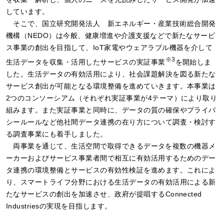
しています。
そこで、国立研究開発法人 新エネルギー・産業技術総合開発
機構（NEDO）は今般、健康増進や介護支援などで新たなサービ
ス事業の創出を目指して、IoT家電やウェアラブル機器を介して
※3
生活データを収集・活用したサービスの実証事業
を開始しま
した。生活データの有効活用により、社会課題解決を図る新たな
サービス創出が可能となる環境整備を進めていきます。本事業は
2つのコンソーシアム（それぞれ実証事業が4テーマ）により取り
組みます。また実証事業と同時に、データの質の確保やプライバ
シールールなど他社間データ連携の在り方について調査・検討す
る調査事業にも着手しました。
両事業を通じて、生活空間で取得できるデータを複数の機器メ
ーカーおよびサービス事業者間で相互に有効活用するためのデー
タ連携の環境整備とサービスの有効性検証を進めます。これによ
り、スマートライフ分野における生活データの有効活用による新
たなサービスの創出を加速させ、政府が提唱するConnected
Industriesの実現を目指します。