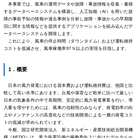
本事業では、風車の運用データや故障・事故情報を収集・蓄積
するデータベースシステムを構築し、人工知能（AI）を用いた故
障の事前予知の情報や過去事例を分析し故障・事故からの早期復
旧に関する情報などを提供するアプリケーションを組み込んだデ
ータベースシステムを開発します。
これにより、風車の停止時間（ダウンタイム）および運転維持
コストを低減させ、風車稼働率97％以上の実現を目指します。
1．概要
日本の風力発電における資本費および運転維持費は、他国と比
較して高い水準にあります。台風や落雷など欧米に比べて厳しい
日本の気象条件の中で長期間、安定的に風力発電事業を行い、導
入量を増やすためには、風車の信頼性のみならず、発電効率の向
上やメンテナンスの高度化などの技術開発による一層の発電コス
トの低減が求められています。
今般、国立研究開発法人 新エネルギー・産業技術総合開発機
構（NEDO）は、風力発電設備の稼働率向上に向けたデータベー