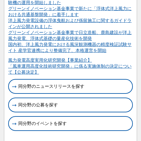
験機の運用を開始しました
グリーンイノベーション基金事業で新たに「浮体式洋上風力に
おける共通基盤開発」に着手します
洋上風力発電設備の浮体曳航および係留施工に関するガイドラ
インが公開されました
グリーンイノベーション基金事業で日立造船、鹿島建設が洋上
風力発電、浮体式基礎の量産化技術を開発
国内初、洋上風力発電における風況観測機器の精度検証試験サ
イト 産学官連携により整備完了、本格運営を開始
関連情報
風力発電高度実用化研究開発【事業紹介】
「風車運用高度化技術研究開発」に係る実施体制の決定につい
て【公募決定】
同分野のニュースリリースを探す
同分野の公募を探す
同分野のイベントを探す