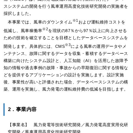
スシステムの開発を行う風車運用高度化技術研究開発の実施者を
採択しました。
※1
本事業では、風車のダウンタイム
および運転維持コストを
※2
低減し、風車稼働率
を現状の87％から97％以上に向上させる
ための技術を確立することを目標としたデータベースシステムを
※3
開発します。具体的には、CMS
による風車の運用データやメ
ンテナンス、故障に関するデータを収集・蓄積するデータベース
構築に向けたシステム設計と、人工知能（AI）を活用した故障予
知の情報や過去事例の故障・事故からの早期復旧に関する情報な
どを提供するアプリケーションの設計を実施します。設計実施
後、事業性が高いと評価された場合、データベースシステムの構
築、運用を実施し、風力発電の運転維持費の低減を目指します。
2．事業内容
【事業名】 風力発電等技術研究開発／風力発電高度実用化研
究開発／風車運用高度化技術研究開発