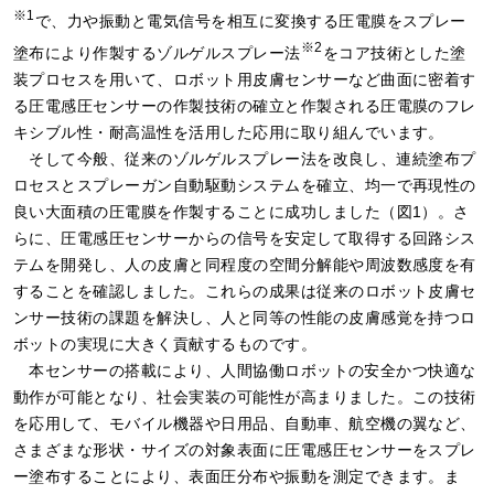
※1
で、力や振動と電気信号を相互に変換する圧電膜をスプレー
※2
塗布により作製するゾルゲルスプレー法
をコア技術とした塗
装プロセスを用いて、ロボット用皮膚センサーなど曲面に密着す
る圧電感圧センサーの作製技術の確立と作製される圧電膜のフレ
キシブル性・耐高温性を活用した応用に取り組んでいます。
そして今般、従来のゾルゲルスプレー法を改良し、連続塗布プ
ロセスとスプレーガン自動駆動システムを確立、均一で再現性の
良い大面積の圧電膜を作製することに成功しました（図1）。さ
らに、圧電感圧センサーからの信号を安定して取得する回路シス
テムを開発し、人の皮膚と同程度の空間分解能や周波数感度を有
することを確認しました。これらの成果は従来のロボット皮膚セ
ンサー技術の課題を解決し、人と同等の性能の皮膚感覚を持つロ
ボットの実現に大きく貢献するものです。
本センサーの搭載により、人間協働ロボットの安全かつ快適な
動作が可能となり、社会実装の可能性が高まりました。この技術
を応用して、モバイル機器や日用品、自動車、航空機の翼など、
さまざまな形状・サイズの対象表面に圧電感圧センサーをスプレ
ー塗布することにより、表面圧分布や振動を測定できます。ま