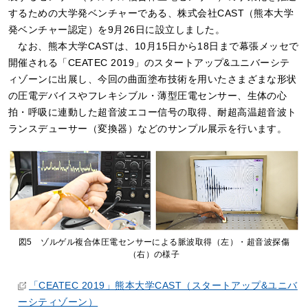
するための大学発ベンチャーである、株式会社CAST（熊本大学
発ベンチャー認定）を9月26日に設立しました。
なお、熊本大学CASTは、10月15日から18日まで幕張メッセで
開催される「CEATEC 2019」のスタートアップ&ユニバーシテ
ィゾーンに出展し、今回の曲面塗布技術を用いたさまざまな形状
の圧電デバイスやフレキシブル・薄型圧電センサー、生体の心
拍・呼吸に連動した超音波エコー信号の取得、耐超高温超音波ト
ランスデューサー（変換器）などのサンプル展示を行います。
図5 ゾルゲル複合体圧電センサーによる脈波取得（左）・超音波探傷
（右）の様子
「CEATEC 2019」熊本大学CAST（スタートアップ&ユニバ
ーシティゾーン）