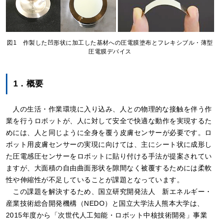
図1 作製した凹形状に加工した基材への圧電膜塗布とフレキシブル・薄型
圧電膜デバイス
1．概要
人の生活・作業環境に入り込み、人との物理的な接触を伴う作
業を行うロボットが、人に対して安全で快適な動作を実現するた
めには、人と同じように全身を覆う皮膚センサーが必要です。ロ
ボット用皮膚センサーの実現に向けては、主にシート状に成形し
た圧電感圧センサーをロボットに貼り付ける手法が提案されてい
ますが、大面積の自由曲面形状を隙間なく被覆するためには柔軟
性や伸縮性が不足していることが課題となっています。
この課題を解決するため、国立研究開発法人 新エネルギー・
産業技術総合開発機構（NEDO）と国立大学法人熊本大学は、
2015年度から「次世代人工知能・ロボット中核技術開発」事業