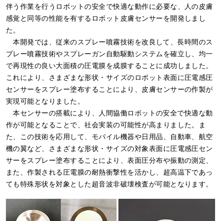
伴う作業を行うロボットの安全で快適な動作に必要な、人の皮膚
感覚と同等の性能を有するロボット皮膚センサーを開発しまし
た。
本開発では、従来のスプレー噴霧技術を改良して、長時間のス
プレー噴霧技術やスプレーガン自動駆動システムを確立し、均一
で再現性の良い大面積の圧電膜を成膜することに成功しました。
これにより、さまざまな形状・サイズのロボット表面に圧電感圧
センサーをスプレー塗布することにより、皮膚センサーの作製が
実現可能となりました。
本センサーの搭載により、人間協働ロボットの安全で快適な動
作が可能となることで、社会実装の可能性が高まりました。ま
た、この技術を応用して、モバイル機器や日用品、自動車、航空
機の翼など、さまざまな形状・サイズの対象表面に圧電感圧セン
サーをスプレー塗布することにより、表面圧分布や振動の測定、
また、作製される圧電膜の耐熱衝撃性を活かし、超高温下であっ
ても特殊形状を対象とした超音波非破壊検査が可能となります。