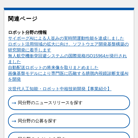
関連ページ
ロボット分野の情報
サイボーグAIによる人並みの実時間運動性能を達成しました
ロボット活用領域の拡大に向け、ソフトウエア開発基盤構築の
研究開発に着手します
無人航空機衝突回避システムの国際規格ISO15964が発行され
ました
自動配送ロボットの将来像を取りまとめました
画像基盤モデルにより専門医に匹敵する膀胱内視鏡診断支援AI
を開発
関連情報
次世代人工知能・ロボット中核技術開発【事業紹介】
同分野のニュースリリースを探す
同分野の公募を探す