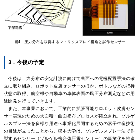
図4 圧力分布を取得するマトリクスアレイ構造と試作センサー
3．今後の予定
今後は、力分布の安定計測に向けて曲面への電極配置手法の確
立に取り組み、ロボット皮膚センサーのほか、ボトルなどの把持
状態の取得、航空機や自動車の車体表面の風圧分布測定などの用
途開発を行っていきます。
また、本事業において、工業的に拡張可能なロボット皮膚セン
サー実現のための大面積・曲面塗布プロセスが確立され、ゾルゲ
ルスプレー法を多様な用途へ事業化展開するための素子生産技術
の目途が立ったことから、熊本大学は、ゾルゲルスプレー法で作
製するセンサー（ゾルゲル複合体圧電センサー）の事業化を推進