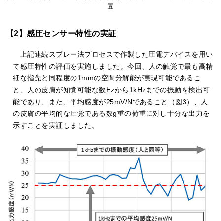
置
【2】感圧センサー特性の実証
上記連続スプレー法プロセスで作製した圧電デバイスを用い
て感圧特性の評価を実施しました。今回、人の触覚で最も高精
細な指先と同程度の1mmの空間分解能が実現可能であるこ
と、人の皮膚が知覚可能な数Hzから1kHzまでの振動を検出可
能であり、また、平均感度が25mV/Nであること（図3）、人
の皮膚の平均的な圧覚である数g重の荷重に対し十分な出力を
示すことを実証しました。