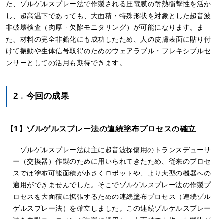
た、ゾルゲルスプレー法で作製される圧電膜の耐熱衝撃性を活か
し、超高温下であっても、大面積・特殊形状を対象とした超音波
非破壊検査（肉厚・欠陥モニタリング）が可能になります。ま
た、材料の完全非鉛化にも成功したため、人の皮膚表面に貼り付
けて振動や生体信号取得のためのウェアラブル・フレキシブルセ
ンサーとしての活用も期待できます。
2．今回の成果
【1】ゾルゲルスプレー法の連続塗布プロセスの確立
ゾルゲルスプレー法は主に超音波探傷用のトランスデューサ
ー（交換器）作製のために用いられてきたため、従来のプロセ
スでは塗布可能面積が小さくロボットや、より大型の機器への
適用ができませんでした。そこでゾルゲルスプレー法の作製プ
ロセスを大面積に拡張するための連続塗布プロセス（連続ゾル
ゲルスプレー法）を確立しました。この連続ゾルゲルスプレー