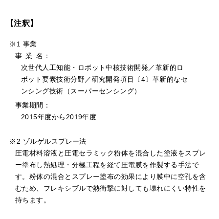
【注釈】
※1 事業
事
業
名
：
次世代人工知能・ロボット中核技術開発／革新的ロ
ボット要素技術分野／研究開発項目〔4〕革新的なセ
ンシング技術（スーパーセンシング）
事業期間：
2015年度から2019年度
※2 ゾルゲルスプレー法
圧電材料溶液と圧電セラミック粉体を混合した塗液をスプレ
ー塗布し熱処理・分極工程を経て圧電膜を作製する手法で
す。粉体の混合とスプレー塗布の効果により膜中に空孔を含
むため、フレキシブルで熱衝撃に対しても壊れにくい特性を
持ちます。