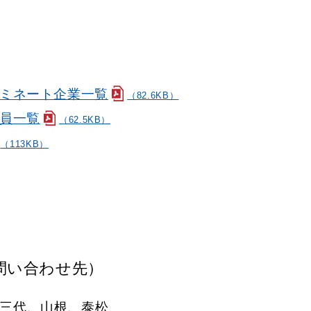
ノミネート企業一覧
（82.6KB）
委員一覧
（62.5KB）
（113KB）
問い合わせ先）
、三代、山根、泰松