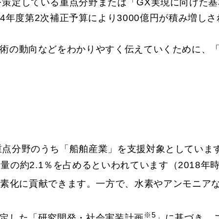
を策定している重点分野または「GX実現に向けた基
年度第2次補正予算により3000億円が積み増しさ
技術の動向などをわかりやすく伝えていくために、
重点分野のうち「船舶産業」を支援対象としていま
量の約2.1％を占めるといわれています（2018
炭素化に貢献できます。一方で、水素やアンモニア
※5
策定した「研究開発・社会実装計画
」に基づき、