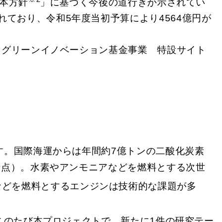
本方針
」に基づく今後の道行きが示されてい
れており、令和5年度当初予算により4564億円が
「グリーンイノベーション基金事業 特設サイト
す。国際海運からは年間約7億トンの二酸化炭素
年時点）。水素やアンモニアなどを燃料とする次世
などを燃料とするエンジンは技術的な課題が多
このたび本プロジェクトで、新たに1件の研究テー