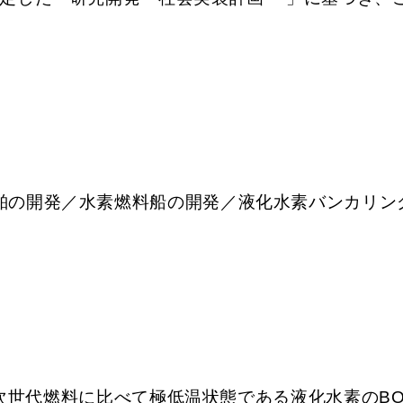
舶の開発／水素燃料船の開発／液化水素バンカリン
燃料に比べて極低温状態である液化水素のBOG（Boi