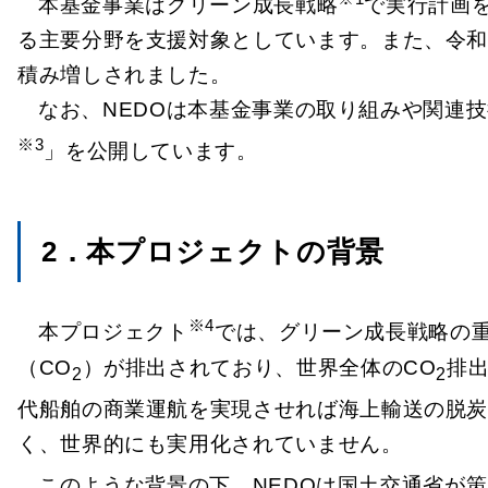
本基金事業はグリーン成長戦略
で実行計画
る主要分野を支援対象としています。また、令和4
積み増しされました。
なお、NEDOは本基金事業の取り組みや関連
※3
」を公開しています。
2．本プロジェクトの背景
※4
本プロジェクト
では、グリーン成長戦略の
（CO
）が排出されており、世界全体のCO
排出
2
2
代船舶の商業運航を実現させれば海上輸送の脱
く、世界的にも実用化されていません。
このような背景の下、NEDOは国土交通省が