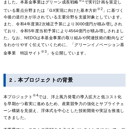
※1
ました。本基金事業はグリーン成長戦略
で実行計画を策定し
※2
ている重点分野または「GX実現に向けた基本方針
」に基づく
今後の道行きが示されている主要分野を支援対象としています。
また、令和4年度第2次補正予算により3000億円が積み増しされ
ており、令和5年度当初予算により4564億円が積み増しされまし
た。なお、NEDOは本基金事業の取り組みや関連技術の動向など
をわかりやすく伝えていくために、「グリーンイノベーション基
※3
金事業 特設サイト
」を公開しています。
2．本プロジェクトの背景
※4
本プロジェクト
では、洋上風力発電の導入拡大と低コスト化
を早期かつ着実に進めるため、産業競争力の強化とサプライチェ
ーン構築を見据え、浮体式を中心とした技術開発や実証を推進し
てきました。