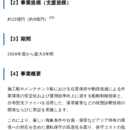
【2】事業規模（支援規模）
※5
約13億円（約9億円）
【3】期間
2026年度から最大3年間
【4】事業概要
施工船やメンテナンス船における位置保持や動揺低減による作
業環境の安定化および運用効率向上に資する船舶制御技術と、
分布型光ファイバを活用した、落雷被害などの状態診断技術の
開発ならびに実証を実施します。
これにより、厳しい海象条件や台風・落雷などアジア特有の環
境への対応を含めた運転保守の高度化を図り、保守コストの低