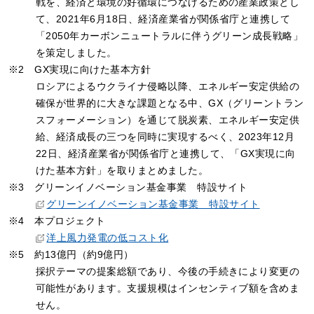
戦を、経済と環境の好循環につなげるための産業政策とし
て、2021年6月18日、経済産業省が関係省庁と連携して
「2050年カーボンニュートラルに伴うグリーン成長戦略」
を策定しました。
※2 GX実現に向けた基本方針
ロシアによるウクライナ侵略以降、エネルギー安定供給の
確保が世界的に大きな課題となる中、GX（グリーントラン
スフォーメーション）を通じて脱炭素、エネルギー安定供
給、経済成長の三つを同時に実現するべく、2023年12月
22日、経済産業省が関係省庁と連携して、「GX実現に向
けた基本方針」を取りまとめました。
※3 グリーンイノベーション基金事業 特設サイト
グリーンイノベーション基金事業 特設サイト
※4 本プロジェクト
洋上風力発電の低コスト化
※5 約13億円（約9億円）
採択テーマの提案総額であり、今後の手続きにより変更の
可能性があります。支援規模はインセンティブ額を含めま
せん。