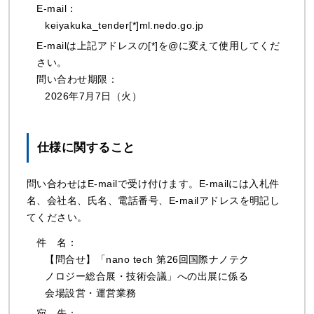
E-mail：
keiyakuka_tender[*]ml.nedo.go.jp
E-mailは上記アドレスの[*]を@に変えて使用してくだ
さい。
問い合わせ期限：
2026年7月7⽇（火）
仕様に関すること
問い合わせはE-mailで受け付けます。E-mailには⼊札件
名、会社名、⽒名、電話番号、E-mailアドレスを明記し
てください。
件
名：
【問合せ】「nano tech 第26回国際ナノテク
ノロジー総合展・技術会議」への出展に係る
会場設営・運営業務
宛
先：