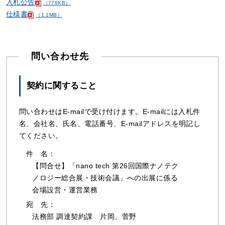
入札公告
（776KB）
仕様書
（1.1MB）
問い合わせ先
契約に関すること
問い合わせはE-mailで受け付けます。E-mailには⼊札件
名、会社名、⽒名、電話番号、E-mailアドレスを明記し
てください。
件
名：
【問合せ】「nano tech 第26回国際ナノテク
ノロジー総合展・技術会議」への出展に係る
会場設営・運営業務
宛
先：
法務部 調達契約課 ⽚岡、菅野