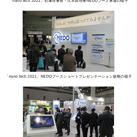
「nano tech 2021」石塚理事長・久木田理事NEDOブース来場の様子
「nano tech 2021」NEDOブースショートプレゼンテーション放映の様子