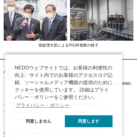
菅総理大臣によるFH2R視察の様子
NEDOウェブサイトでは、お客様の利便性の
向上、サイト内でのお客様のアクセスログ記
録、ソーシャルメディア機能の提供のために
（法人番号 2020005008480）
クッキーを使用しています。 詳細はプライ
バシー・ポリシーをご参照ください。
サイトマップ
サイト利用について
プライバシー・ポリシー
プライバシーポリシー
情報公開
アクセス
同意しません
同意します
© New Energy and Industrial Technology Development Organization. All rights
reserved.