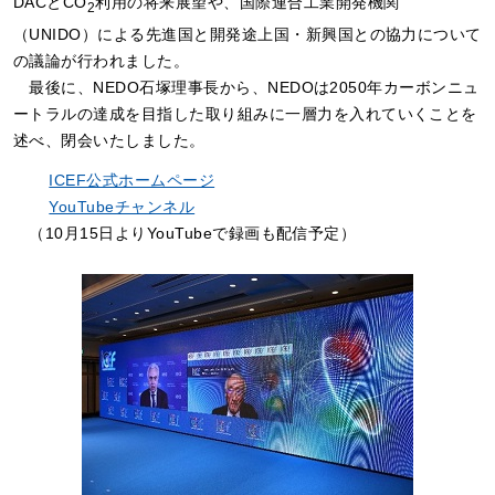
DACとCO
利用の将来展望や、国際連合工業開発機関
2
（UNIDO）による先進国と開発途上国・新興国との協力について
の議論が行われました。
最後に、NEDO石塚理事長から、NEDOは2050年カーボンニュ
ートラルの達成を目指した取り組みに一層力を入れていくことを
述べ、閉会いたしました。
ICEF公式ホームページ
YouTubeチャンネル
（10月15日よりYouTubeで録画も配信予定）