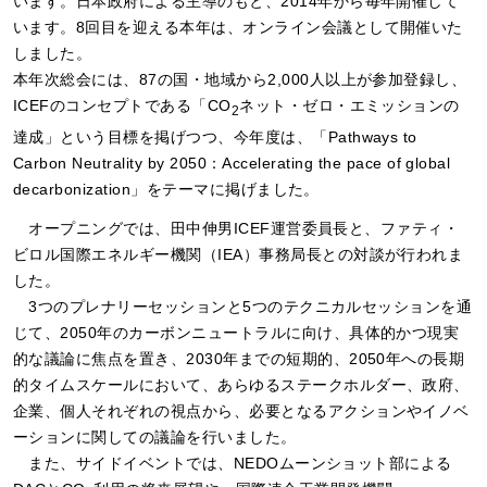
います。日本政府による主導のもと、2014年から毎年開催して
います。8回目を迎える本年は、オンライン会議として開催いた
しました。
本年次総会には、87の国・地域から2,000人以上が参加登録し、
ICEFのコンセプトである「CO
ネット・ゼロ・エミッションの
2
達成」という目標を掲げつつ、今年度は、「Pathways to
Carbon Neutrality by 2050：Accelerating the pace of global
decarbonization」をテーマに掲げました。
オープニングでは、田中伸男ICEF運営委員長と、ファティ・
ビロル国際エネルギー機関（IEA）事務局長との対談が行われま
した。
3つのプレナリーセッションと5つのテクニカルセッションを通
じて、2050年のカーボンニュートラルに向け、具体的かつ現実
的な議論に焦点を置き、2030年までの短期的、2050年への長期
的タイムスケールにおいて、あらゆるステークホルダー、政府、
企業、個人それぞれの視点から、必要となるアクションやイノベ
ーションに関しての議論を行いました。
また、サイドイベントでは、NEDOムーンショット部による