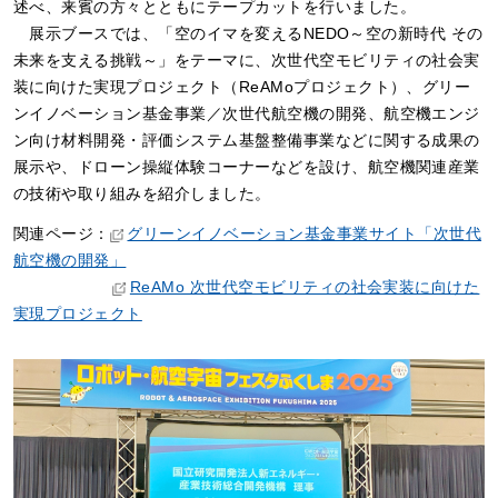
述べ、来賓の方々とともにテープカットを行いました。
展示ブースでは、「空のイマを変えるNEDO～空の新時代 その
未来を支える挑戦～」をテーマに、次世代空モビリティの社会実
装に向けた実現プロジェクト（ReAMoプロジェクト）、グリー
ンイノベーション基金事業／次世代航空機の開発、航空機エンジ
ン向け材料開発・評価システム基盤整備事業などに関する成果の
展示や、ドローン操縦体験コーナーなどを設け、航空機関連産業
の技術や取り組みを紹介しました。
関連ページ：
グリーンイノベーション基金事業サイト「次世代
航空機の開発」
ReAMo 次世代空モビリティの社会実装に向けた
実現プロジェクト