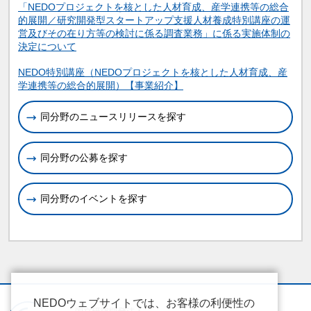
「NEDOプロジェクトを核とした人材育成、産学連携等の総合
的展開／研究開発型スタートアップ支援人材養成特別講座の運
営及びその在り方等の検討に係る調査業務」に係る実施体制の
決定について
関連情報
NEDO特別講座（NEDOプロジェクトを核とした人材育成、産
学連携等の総合的展開）【事業紹介】
同分野のニュースリリースを探す
同分野の公募を探す
同分野のイベントを探す
NEDOウェブサイトでは、お客様の利便性の