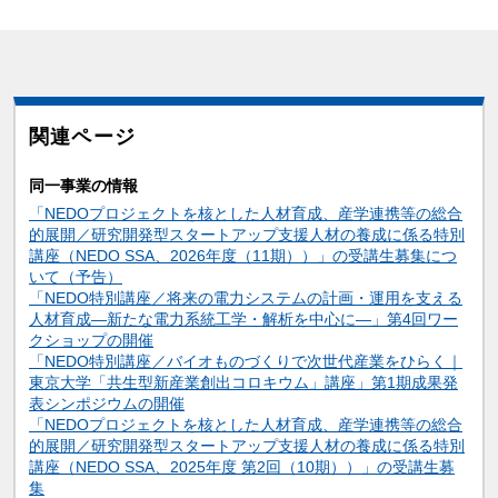
関連ページ
同一事業の情報
「NEDOプロジェクトを核とした人材育成、産学連携等の総合
的展開／研究開発型スタートアップ支援人材の養成に係る特別
講座（NEDO SSA、2026年度（11期））」の受講生募集につ
いて（予告）
「NEDO特別講座／将来の電力システムの計画・運用を支える
人材育成―新たな電力系統工学・解析を中心に―」第4回ワー
クショップの開催
「NEDO特別講座／バイオものづくりで次世代産業をひらく｜
東京大学「共生型新産業創出コロキウム」講座」第1期成果発
表シンポジウムの開催
「NEDOプロジェクトを核とした人材育成、産学連携等の総合
的展開／研究開発型スタートアップ支援人材の養成に係る特別
講座（NEDO SSA、2025年度 第2回（10期））」の受講生募
集