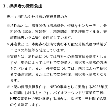
3．採択者の費用負担
費用：消耗品や外注費の実費負担のみ
消耗品とは、培養関係（培地成分、特殊なセンサー等）、分
析関係（試薬、容器等）、精製関係（前処理用フィルタ、夾
雑物除去カラム等）を想定しています。
外注費とは、本拠点の設備で実行不可能な分析業務や精製プ
ロセスの外注等を想定しています。
実費とは、消耗品については当社への無償支給を基本としま
すが、場合によっては当社で立替購入、採択者へ請求の方法
もございます。また、外注費については、内容によって採択
者で発注実施、または当社で立替発注、採択者へ請求となり
ます。
上記の費用負担条件は、NEDO事業として実施する2026年度
の期間におけるものです。バイオファウンドリ事業終了後に
NEDO事業外で実証継続する場合は、採択者－当社間で協議
のうえ決定します。