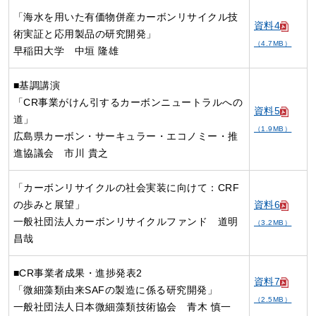
「海水を用いた有価物併産カーボンリサイクル技
資料4
術実証と応用製品の研究開発」
（4.7MB）
早稲田大学 中垣 隆雄
■基調講演
「CR事業がけん引するカーボンニュートラルへの
資料5
道」
（1.9MB）
広島県カーボン・サーキュラー・エコノミー・推
進協議会 市川 貴之
「カーボンリサイクルの社会実装に向けて：CRF
の歩みと展望」
資料6
一般社団法人カーボンリサイクルファンド 道明
（3.2MB）
昌哉
■CR事業者成果・進捗発表2
資料7
「微細藻類由来SAFの製造に係る研究開発」
（2.5MB）
一般社団法人日本微細藻類技術協会 青木 慎一