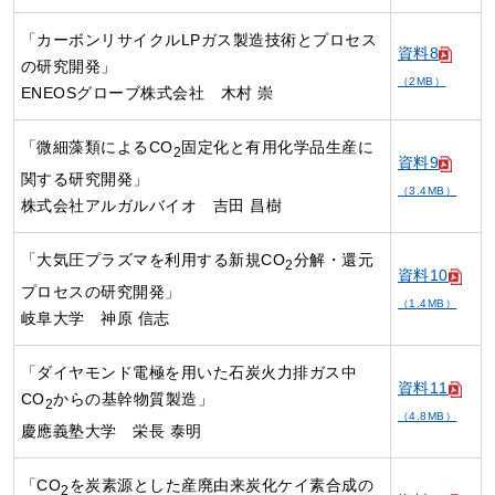
「カーボンリサイクルLPガス製造技術とプロセス
資料8
の研究開発」
（2MB）
ENEOSグローブ株式会社 木村 崇
「微細藻類によるCO
固定化と有用化学品生産に
2
資料9
関する研究開発」
（3.4MB）
株式会社アルガルバイオ 吉田 昌樹
「大気圧プラズマを利用する新規CO
分解・還元
2
資料10
プロセスの研究開発」
（1.4MB）
岐阜大学 神原 信志
「ダイヤモンド電極を用いた石炭火力排ガス中
資料11
CO
からの基幹物質製造」
2
（4.8MB）
慶應義塾大学 栄長 泰明
「CO
を炭素源とした産廃由来炭化ケイ素合成の
2