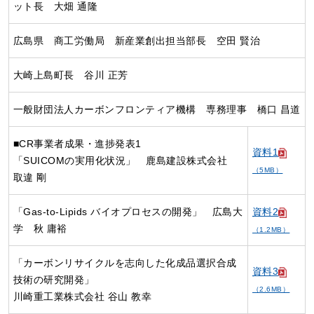
ット長 大畑 通隆
広島県 商工労働局 新産業創出担当部長 空田 賢治
大崎上島町長 谷川 正芳
一般財団法人カーボンフロンティア機構 専務理事 橋口 昌道
■CR事業者成果・進捗発表1
資料1
「SUICOMの実用化状況」 鹿島建設株式会社
（5MB）
取違 剛
「Gas-to-Lipids バイオプロセスの開発」 広島大
資料2
学 秋 庸裕
（1.2MB）
「カーボンリサイクルを志向した化成品選択合成
資料3
技術の研究開発」
（2.6MB）
川崎重工業株式会社 谷山 教幸