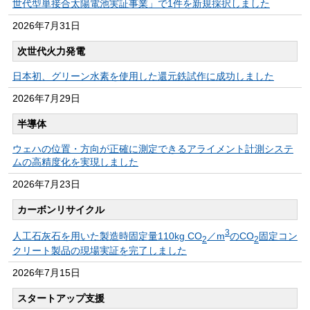
世代型単接合太陽電池実証事業」で1件を新規採択しました
2026年
7月31日
次世代火力発電
日本初、グリーン水素を使用した還元鉄試作に成功しました
2026年
7月29日
半導体
ウェハの位置・方向が正確に測定できるアライメント計測システ
ムの高精度化を実現しました
2026年
7月23日
カーボンリサイクル​
3
人工石灰石を用いた製造時固定量110kg CO
／m
のCO
固定コン
2
2
クリート製品の現場実証を完了しました
2026年
7月15日
スタートアップ支援