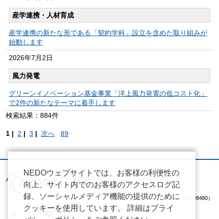
産学連携・人材育成
産学連携の新たな形である「契約学科」設立を含めた取り組みが
始動します
2026年
7月2日
風力発電
グリーンイノベーション基金事業「洋上風力発電の低コスト化」
で2件の新たなテーマに着手します
検索結果：884件
1 |
2
|
3
|
次へ
89
NEDOウェブサイトでは、お客様の利便性の
向上、サイト内でのお客様のアクセスログ記
録、ソーシャルメディア機能の提供のために
（法人番号 2020005008480）
クッキーを使用しています。 詳細はプライ