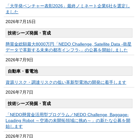
「大学発ベンチャー表彰2026」最終ノミネート企業6社を選定し
ました
2026年
7月15日
技術シーズ発掘・育成
懸賞金総額最大8000万円「NEDO Challenge, Satellite Data -衛星
データで革新する未来の都市インフラ-」の公募を開始しました
2026年
7月9日
自動車・蓄電池
資源リスク・調達リスクの低い革新型電池の開発に着手します
2026年
7月7日
技術シーズ発掘・育成
「NEDO懸賞金活用型プログラム／NEDO Challenge, Baggage-
Loading Robot ～空港の未開拓領域に挑め～」の新たな公募を開
始します
2026年
7月7日