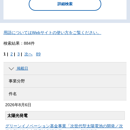
用語についてはWebサイトの使い方をご覧ください。
検索結果：884件
1 |
2
|
3
|
次へ
89
掲載日
事業分野
件名
2026年
8月6日
太陽光発電
グリーンイノベーション基金事業「次世代型太陽電池の開発／次